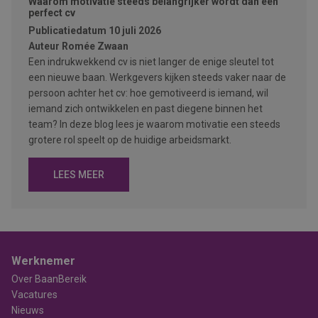
Waarom motivatie steeds belangrijker wordt dan een
perfect cv
Publicatiedatum
10 juli 2026
Auteur
Romée Zwaan
Een indrukwekkend cv is niet langer de enige sleutel tot
een nieuwe baan. Werkgevers kijken steeds vaker naar de
persoon achter het cv: hoe gemotiveerd is iemand, wil
iemand zich ontwikkelen en past diegene binnen het
team? In deze blog lees je waarom motivatie een steeds
grotere rol speelt op de huidige arbeidsmarkt.
LEES MEER
Werknemer
Over BaanBereik
Vacatures
Nieuws