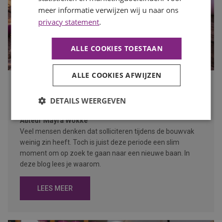
meer informatie verwijzen wij u naar ons
privacy statement
.
ALLE COOKIES TOESTAAN
ALLE COOKIES AFWIJZEN
Waarom de bouwvak hét moment is om op zoek te gaan
naar een nieuwe baan
DETAILS WEERGEVEN
Publicatiedatum
27 juli 2026
Auteur
Mayra Wokke
Veel mensen denken dat solliciteren tijdens de bouwvak
weinig zin heeft. Toch is juist deze periode een slim
moment om op zoek te gaan naar een nieuwe baan. In
deze blog lees je waarom.
LEES MEER