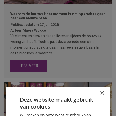
Waarom de bouwvak hét moment is om op zoek te gaan
naar een nieuwe baan
Publicatiedatum
27 juli 2026
Auteur
Mayra Wokke
Veel mensen denken dat solliciteren tijdens de bouwvak
weinig zin heeft. Toch is juist deze periode een slim
moment om op zoek te gaan naar een nieuwe baan. In
deze blog lees je waarom.
LEES MEER
×
Deze website maakt gebruik
van cookies
Wij maken op onze website gebruik van