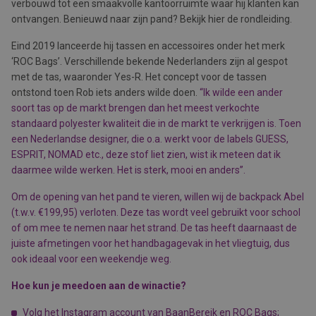
verbouwd tot een smaakvolle kantoorruimte waar hij klanten kan
ontvangen. Benieuwd naar zijn pand? Bekijk hier de rondleiding.
Eind 2019 lanceerde hij tassen en accessoires onder het merk
‘ROC Bags’. Verschillende bekende Nederlanders zijn al gespot
met de tas, waaronder Yes-R. Het concept voor de tassen
ontstond toen Rob iets anders wilde doen.
“Ik wilde een ander
soort tas op de markt brengen dan het meest verkochte
standaard polyester kwaliteit die in de markt te verkrijgen is. Toen
een Nederlandse designer, die o.a. werkt voor de labels GUESS,
ESPRIT, NOMAD etc., deze stof liet zien, wist ik meteen dat ik
daarmee wilde werken. Het is sterk, mooi en anders’’.
Om de opening van het pand te vieren, willen wij de backpack Abel
(t.w.v. €199,95) verloten. Deze tas wordt veel gebruikt voor school
of om mee te nemen naar het strand. De tas heeft daarnaast de
juiste afmetingen voor het handbagagevak in het vliegtuig, dus
ook ideaal voor een weekendje weg.
Hoe kun je meedoen aan de winactie?
Volg het Instagram account van
BaanBereik
en ROC Bags;