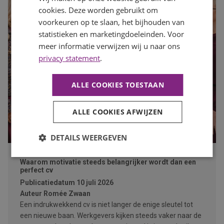
cookies. Deze worden gebruikt om
voorkeuren op te slaan, het bijhouden van
statistieken en marketingdoeleinden. Voor
meer informatie verwijzen wij u naar ons
privacy statement
.
ALLE COOKIES TOESTAAN
ALLE COOKIES AFWIJZEN
DETAILS WEERGEVEN
Waarom motivatie steeds belangrijker wordt dan een
perfect cv
Publicatiedatum
10 juli 2026
Auteur
Romée Zwaan
Een indrukwekkend cv is niet langer de enige sleutel tot
een nieuwe baan. Werkgevers kijken steeds vaker naar de