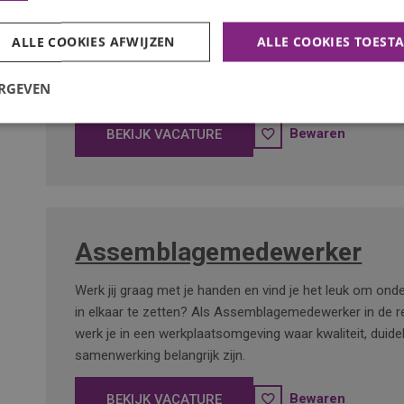
uitdaging? Dan hebben wij een mooie kans voor je!
ALLE COOKIES AFWIJZEN
ALLE COOKIES TOEST
ERGEVEN
Bewaren
BEKIJK VACATURE
Assemblagemedewerker
Werk jij graag met je handen en vind je het leuk om ond
in elkaar te zetten? Als Assemblagemedewerker in de 
werk je in een werkplaatsomgeving waar kwaliteit, duidel
samenwerking belangrijk zijn.
Bewaren
BEKIJK VACATURE