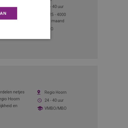
32 - 40 uur
AAN
2725
-
4000
per maand
MBO
erdelen netjes
Regio Hoorn
regio Hoorn
24 - 40 uur
ijkheid en
VMBO/MBO