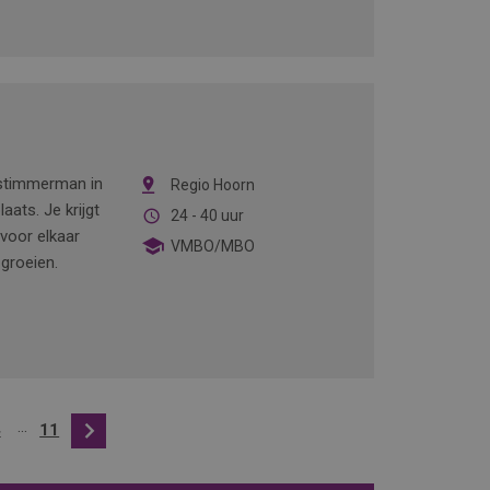
tstimmerman in
Regio Hoorn
aats. Je krijgt
24 - 40 uur
 voor elkaar
VMBO/MBO
 groeien.
...
4
11
Volgende