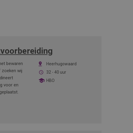
kvoorbereiding
 het bewaren
Heerhugowaard
f zoeken wij
32 - 40 uur
dineert
HBO
ig voor en
geplaatst.