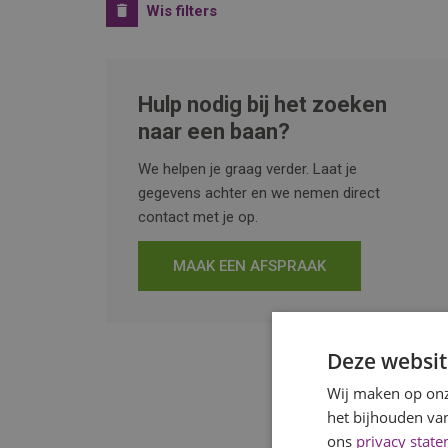
Wis filters
Hulp nodig bij het zoeken
naar een baan?
We helpen je graag verder. Laat je
gegevens achter en we nemen direct
contact met je op.
MAAK EEN AFSPRAAK
Deze websit
Wij maken op onz
het bijhouden van
ons
privacy stat