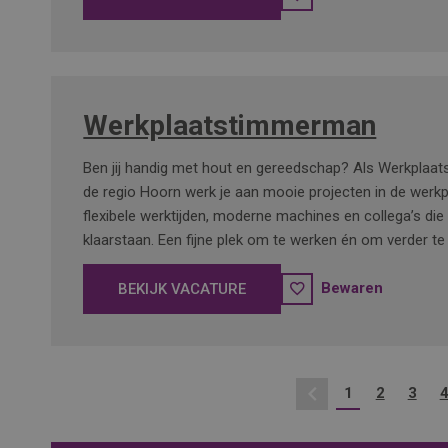
Werkplaatstimmerman
Ben jij handig met hout en gereedschap? Als Werkplaa
de regio Hoorn werk je aan mooie projecten in de werkpl
flexibele werktijden, moderne machines en collega’s die
klaarstaan. Een fijne plek om te werken én om verder te
Bewaren
BEKIJK VACATURE
1
2
3
Vorige