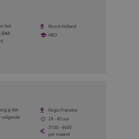
or het
Noord-Holland
n BIM-
HBO
ct.
rg jij dat
Regio Franeker
w volgende
24 - 40 uur
3100
-
4600
per maand