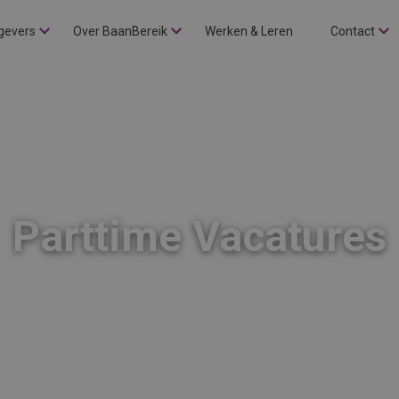
gevers
Over BaanBereik
Werken & Leren
Contact
Parttime Vacatures