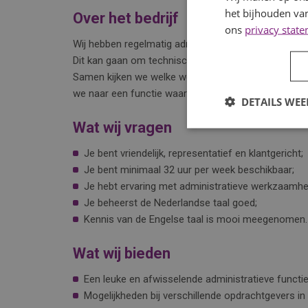
het bijhouden van
Over het bedrijf
ons
privacy stat
Wij hebben regelmatig administratieve vacatures open
Dit kan gaan om technische organisaties, productiebe
Samen kijken we welke werkomgeving het beste past
we naar een functie waarin jij jouw administratieve k
DETAILS WE
Wat wij vragen
Je bent vriendelijk, representatief en klantgericht;
Je bent minimaal 32 uur per week beschikbaar;
Je hebt ervaring met administratieve werkzaamh
Je beheerst de Nederlandse taal goed;
Kennis van de Engelse taal is mooi meegenomen.
Wat wij bieden
Een leuke en afwisselende administratieve functi
Mogelijkheden bij verschillende opdrachtgevers in 