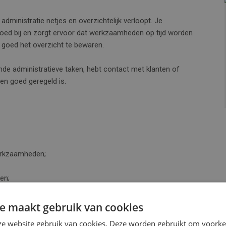
administratie netjes en overzichtelijk verloopt. Je
oed bij en zorgt ervoor dat werkzaamheden op tijd worden
 goed het overzicht te bewaren.
ende administratieve taken, hebt contact met klanten of
en goed geregeld is.
werkzaamheden;
en;
ten;
chten;
e maakt gebruik van cookies
tratie.
e website gebruik van cookies. Deze worden gebruikt om voorkeu