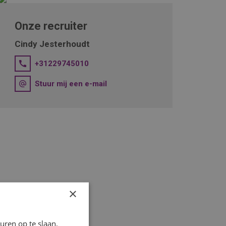
Onze recruiter
Cindy Jesterhoudt
+31229745010
Stuur mij een e-mail
×
ren op te slaan,