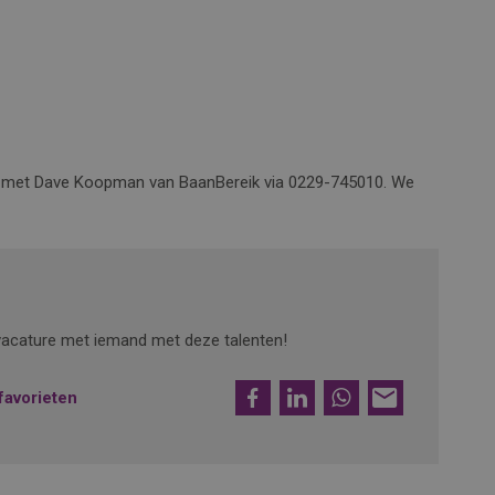
op met Dave Koopman van BaanBereik via 0229-745010. We
e vacature met iemand met deze talenten!
Facebook
LinkedIn
WhatsApp
E-
favorieten
mail