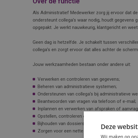
Over de functie
Als Administratief Medewerker zorg jij ervoor dat de 
ondersteunt collega’s waar nodig, houdt gegevens g
opgepakt. Je werkt nauwkeurig, klantgericht en weet
Geen dag is hetzelfde. Je schakelt tussen verschill
collega’s en zorgt ervoor dat alles achter de scherm
Jouw werkzaamheden bestaan onder andere uit:
Verwerken en controleren van gegevens;
Beheren van administratieve systemen;
Ondersteunen van collega’s bij administratieve 
Beantwoorden van vragen via telefoon of e-mail;
Inplannen en verwerken van afspraken of aanvrag
Opstellen, controleren en verwerken van documen
Bijhouden van dossiers en administratieve overzi
Deze websit
Zorgen voor een nette en gestructureerde adminis
Wij maken op onz