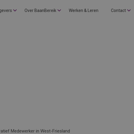
gevers
Over BaanBereik
Werken & Leren
Contact
ratief Medewerker in West-Friesland