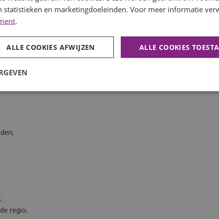
 statistieken en marketingdoeleinden. Voor meer informatie verw
ement
.
staan bij verschillende bedrijven in de regio West-Friesland.
drijven, dienstverlenende bedrijven of andere organisaties.
ALLE COOKIES AFWIJZEN
ALLE COOKIES TOEST
 bij jouw ervaring, wensen en beschikbaarheid. Zo zoeken
waliteiten goed kunt inzetten.
ERGEVEN
eden;
e;
de regio;