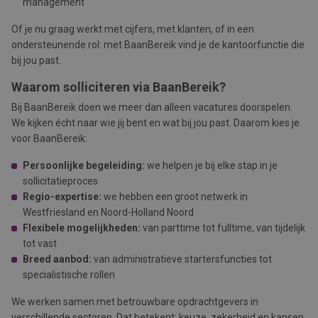
management
Of je nu graag werkt met cijfers, met klanten, of in een
ondersteunende rol: met BaanBereik vind je de kantoorfunctie die
bij jou past.
Waarom solliciteren via BaanBereik?
Bij BaanBereik doen we meer dan alleen vacatures doorspelen.
We kijken écht naar wie jij bent en wat bij jou past. Daarom kies je
voor BaanBereik:
Persoonlijke begeleiding:
we helpen je bij elke stap in je
sollicitatieproces
Regio-expertise:
we hebben een groot netwerk in
Westfriesland en Noord-Holland Noord
Flexibele mogelijkheden:
van parttime tot fulltime, van tijdelijk
tot vast
Breed aanbod:
van administratieve startersfuncties tot
specialistische rollen
We werken samen met betrouwbare opdrachtgevers in
verschillende sectoren. Dat betekent: keuze, zekerheid en kansen.