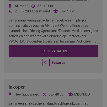
Alkmaar
32 - 40 uur
2600
-
2800
per maand
Vwo
HBO
Ben jij nauwkeurig, proactief en zoek je een tijdelijke
administratieve baan in Alkmaar? Werk fulltime bij een
dynamische afdeling Operations/Finance, verdien een goed
salaris en doe waardevolle ervaring op. Perfect voor
VWO-/HBO-studenten tijdens een tussenjaar. Solliciteer nu!
BEKIJK VACATURE
Bewaren
Inkoper
Heerhugowaard
32 - 40 uur
MBO/HBO
Ben jij een analytische en daadkrachtige inkoper met