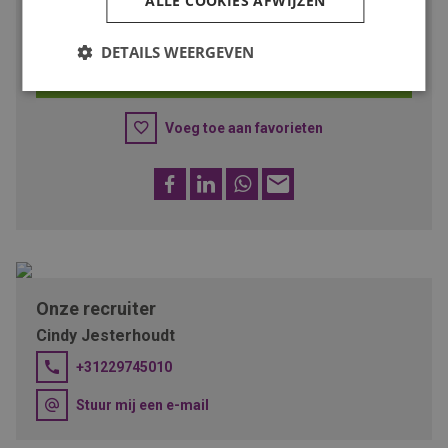
ALLE COOKIES AFWIJZEN
Solliciteer dan snel op deze functie of deel de vacature met
iemand met deze talenten!
DETAILS WEERGEVEN
SOLLICITEER
Voeg toe aan favorieten
Facebook
LinkedIn
WhatsApp
E-
mail
Onze recruiter
Cindy Jesterhoudt
+31229745010
Stuur mij een e-mail