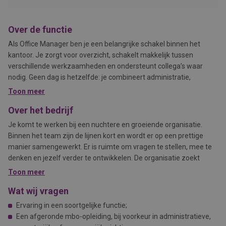
Over de functie
Als Office Manager ben je een belangrijke schakel binnen het
kantoor. Je zorgt voor overzicht, schakelt makkelijk tussen
verschillende werkzaamheden en ondersteunt collega’s waar
nodig. Geen dag is hetzelfde: je combineert administratie,
planning en contact met verschillende partijen.
Toon meer
Over het bedrijf
Je komt te werken bij een nuchtere en groeiende organisatie.
Binnen het team zijn de lijnen kort en wordt er op een prettige
manier samengewerkt. Er is ruimte om vragen te stellen, mee te
denken en jezelf verder te ontwikkelen. De organisatie zoekt
iemand die overzicht houdt, nauwkeurig werkt en graag een
Toon meer
ondersteunende rol vervult binnen het kantoor.
Wat wij vragen
Ervaring in een soortgelijke functie;
Een afgeronde mbo-opleiding, bij voorkeur in administratieve,