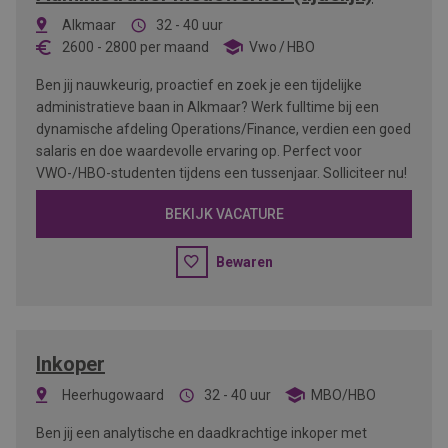
Alkmaar
32 - 40 uur
2600
-
2800
per maand
Vwo
HBO
Ben jij nauwkeurig, proactief en zoek je een tijdelijke
administratieve baan in Alkmaar? Werk fulltime bij een
dynamische afdeling Operations/Finance, verdien een goed
salaris en doe waardevolle ervaring op. Perfect voor
VWO-/HBO-studenten tijdens een tussenjaar. Solliciteer nu!
BEKIJK VACATURE
Bewaren
Inkoper
Heerhugowaard
32 - 40 uur
MBO/HBO
Ben jij een analytische en daadkrachtige inkoper met