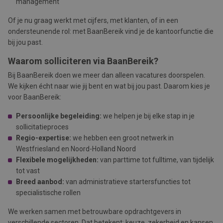
management
Of je nu graag werkt met cijfers, met klanten, of in een
ondersteunende rol: met BaanBereik vind je de kantoorfunctie die
bij jou past.
Waarom solliciteren via BaanBereik?
Bij BaanBereik doen we meer dan alleen vacatures doorspelen.
We kijken écht naar wie jij bent en wat bij jou past. Daarom kies je
voor BaanBereik:
Persoonlijke begeleiding:
we helpen je bij elke stap in je
sollicitatieproces
Regio-expertise:
we hebben een groot netwerk in
Westfriesland en Noord-Holland Noord
Flexibele mogelijkheden:
van parttime tot fulltime, van tijdelijk
tot vast
Breed aanbod:
van administratieve startersfuncties tot
specialistische rollen
We werken samen met betrouwbare opdrachtgevers in
verschillende sectoren. Dat betekent: keuze, zekerheid en kansen.