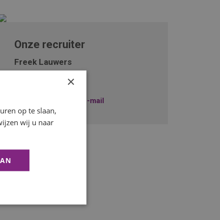
Onze recruiter
Freek Lauwers
×
+31229745010
Stuur mij een e-mail
ren op te slaan,
ijzen wij u naar
AAN