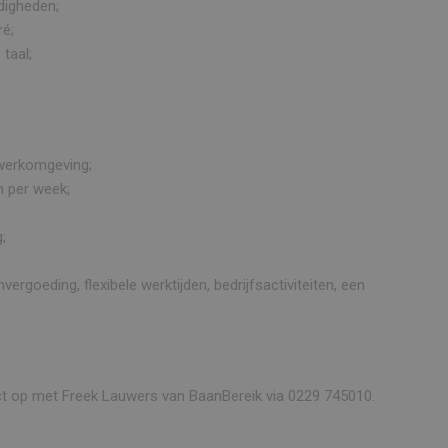
digheden;
ré;
taal;
 werkomgeving;
n per week;
;
goeding, flexibele werktijden, bedrijfsactiviteiten, een
ct op met Freek Lauwers van BaanBereik via 0229 745010.