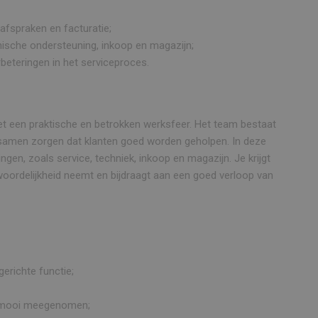
afspraken en facturatie;
ische ondersteuning, inkoop en magazijn;
eteringen in het serviceproces.
et een praktische en betrokken werksfeer. Het team bestaat
en samen zorgen dat klanten goed worden geholpen. In deze
gen, zoals service, techniek, inkoop en magazijn. Je krijgt
twoordelijkheid neemt en bijdraagt aan een goed verloop van
gerichte functie;
s mooi meegenomen;