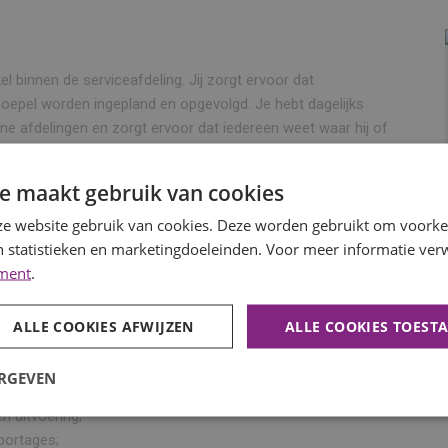
l binnen de serviceafdeling. Jij zorgt ervoor dat
epel worden ingepland en opgevolgd. Je hebt dagelijks
ne afdelingen en zorgt ervoor dat iedereen weet waar hij of
e maakt gebruik van cookies
ewaakt de voortgang en zorgt dat materialen, informatie en
e website gebruik van cookies. Deze worden gebruikt om voorkeu
erde manier van werken blijven planningen overzichtelijk en
 statistieken en marketingdoeleinden. Voor meer informatie verw
ement
.
ALLE COOKIES AFWIJZEN
ALLE COOKIES TOEST
ang;
ERGEVEN
meldingen;
n uitvoering;
portages;