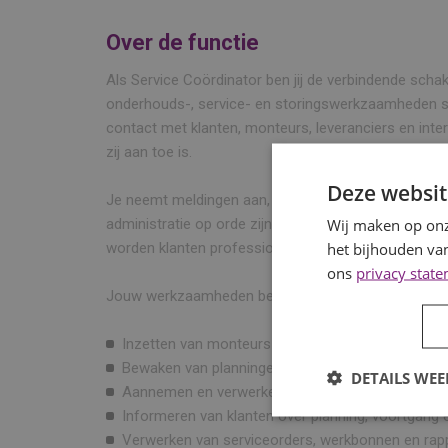
Over de functie
Als Service Coördinator ben jij de verbindende schake
onderhouds-, service- en storingswerkzaamheden so
contact met klanten, monteurs, leveranciers en inter
zij aan toe is.
Deze websit
Je neemt meldingen aan, plant werkzaamheden in, b
Wij maken op onz
administratie op orde zijn. Dankzij jouw gestructure
het bijhouden van
worden klanten professioneel geholpen.
ons
privacy stat
Jouw werkzaamheden bestaan onder andere uit:
Inzetten van monteurs en externe partijen;
Bewaken van planningen, responstijden en voortg
DETAILS WE
Aannemen en verwerken van service- en storings
Informeren van klanten over planning, voortgang e
Verwerken van serviceorders, werkbonnen en rap