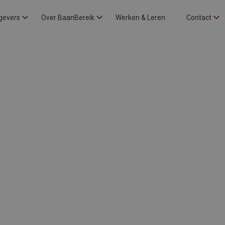
gevers
Over BaanBereik
Werken & Leren
Contact