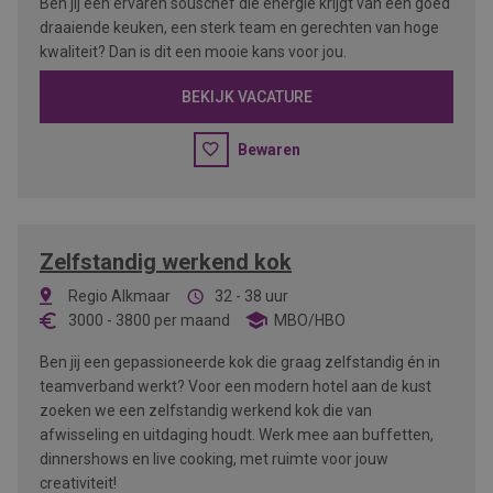
Ben jij een ervaren souschef die energie krijgt van een goed
draaiende keuken, een sterk team en gerechten van hoge
kwaliteit? Dan is dit een mooie kans voor jou.
BEKIJK VACATURE
Bewaren
Zelfstandig werkend kok
Regio Alkmaar
32 - 38 uur
3000
-
3800
per maand
MBO/HBO
Ben jij een gepassioneerde kok die graag zelfstandig én in
teamverband werkt? Voor een modern hotel aan de kust
zoeken we een zelfstandig werkend kok die van
afwisseling en uitdaging houdt. Werk mee aan buffetten,
dinnershows en live cooking, met ruimte voor jouw
creativiteit!