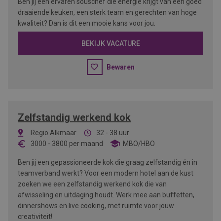
Ben jij een ervaren souschef die energie krijgt van een goed
draaiende keuken, een sterk team en gerechten van hoge
kwaliteit? Dan is dit een mooie kans voor jou.
BEKIJK VACATURE
Bewaren
Zelfstandig werkend kok
Regio Alkmaar
32 - 38 uur
3000
-
3800
per maand
MBO/HBO
Ben jij een gepassioneerde kok die graag zelfstandig én in
teamverband werkt? Voor een modern hotel aan de kust
zoeken we een zelfstandig werkend kok die van
afwisseling en uitdaging houdt. Werk mee aan buffetten,
dinnershows en live cooking, met ruimte voor jouw
creativiteit!