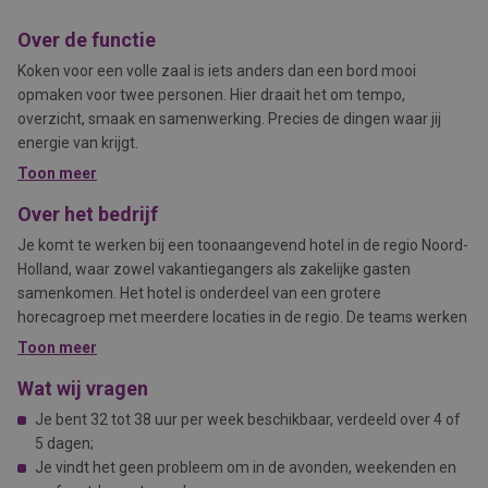
Over de functie
Koken voor een volle zaal is iets anders dan een bord mooi
opmaken voor twee personen. Hier draait het om tempo,
overzicht, smaak en samenwerking. Precies de dingen waar jij
energie van krijgt.
Toon meer
Over het bedrijf
Je komt te werken bij een toonaangevend hotel in de regio Noord-
Holland, waar zowel vakantiegangers als zakelijke gasten
samenkomen. Het hotel is onderdeel van een grotere
horecagroep met meerdere locaties in de regio. De teams werken
samen aan een onvergetelijke ervaring voor iedere gast, of het nu
Toon meer
gaat om een ontspannen vakantie of een zakelijk evenement. Er
Wat wij vragen
is volop ruimte voor eigen inbreng en ontwikkeling, en je werkt in
een moderne, goed uitgeruste keuken.
Je bent 32 tot 38 uur per week beschikbaar, verdeeld over 4 of
5 dagen;
Je vindt het geen probleem om in de avonden, weekenden en