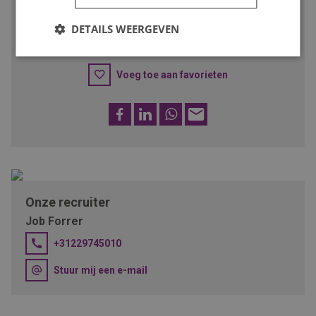
iemand met deze talenten!
DETAILS WEERGEVEN
SOLLICITEER
Voeg toe aan favorieten
Facebook
LinkedIn
WhatsApp
E-
mail
Onze recruiter
Job Forrer
+31229745010
Stuur mij een e-mail