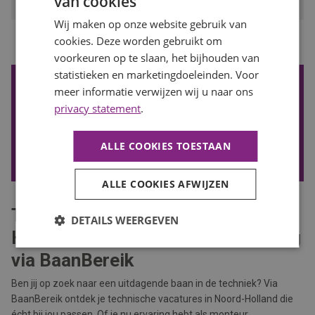
van cookies
Wij maken op onze website gebruik van
...
cookies. Deze worden gebruikt om
1
2
3
4
8
Vorige
Volgende
voorkeuren op te slaan, het bijhouden van
statistieken en marketingdoeleinden. Voor
De nieuwste vacatures ontvangen?
meer informatie verwijzen wij u naar ons
Wil je de nieuwste vacatures in je mail ontvangen? Schrijf je
privacy statement
.
in voor onze vacature alert!
ALLE COOKIES TOESTAAN
VACATURE ALERT ONTVANGEN
ALLE COOKIES AFWIJZEN
Technische vacatures in Noord-
DETAILS WEERGEVEN
Holland – Jouw volgende uitdaging
via BaanBereik
Ben jij op zoek naar een uitdagende baan in de techniek? Via
BaanBereik ontdek je technische vacatures in Noord-Holland die
écht bij jou passen. Of je nu ervaring hebt als monteur,