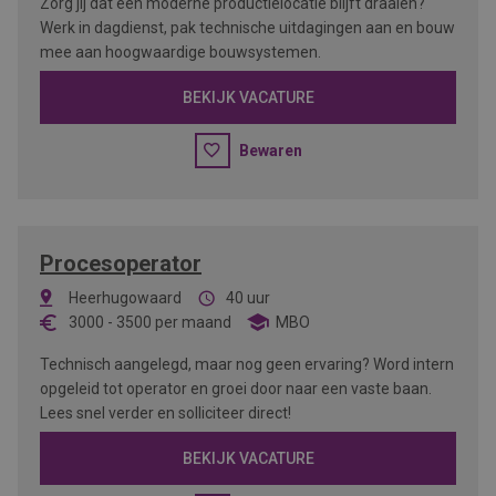
Zorg jij dat een moderne productielocatie blijft draaien?
Werk in dagdienst, pak technische uitdagingen aan en bouw
mee aan hoogwaardige bouwsystemen.
BEKIJK VACATURE
Bewaren
Procesoperator
Heerhugowaard
40 uur
3000
-
3500
per maand
MBO
Technisch aangelegd, maar nog geen ervaring? Word intern
opgeleid tot operator en groei door naar een vaste baan.
Lees snel verder en solliciteer direct!
BEKIJK VACATURE