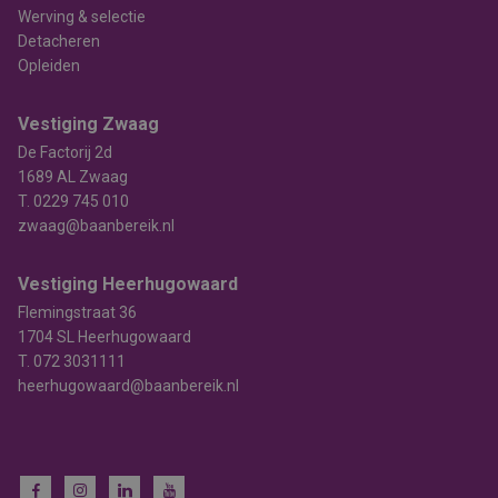
Werving & selectie
Detacheren
Opleiden
Vestiging Zwaag
De Factorij 2d
1689 AL Zwaag
T.
0229 745 010
zwaag@baanbereik.nl
Vestiging Heerhugowaard
Flemingstraat 36
1704 SL Heerhugowaard
T.
072 3031111
heerhugowaard@baanbereik.nl