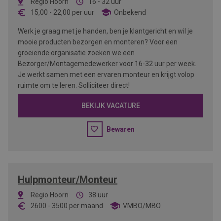
Regio Hoorn
16 - 32 uur
15,00
-
22,00
per uur
Onbekend
Werk je graag met je handen, ben je klantgericht en wil je
mooie producten bezorgen en monteren? Voor een
groeiende organisatie zoeken we een
Bezorger/Montagemedewerker voor 16-32 uur per week.
Je werkt samen met een ervaren monteur en krijgt volop
ruimte om te leren. Solliciteer direct!
BEKIJK VACATURE
Bewaren
Hulpmonteur/Monteur
Regio Hoorn
38 uur
2600
-
3500
per maand
VMBO/MBO