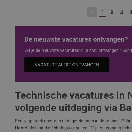
1
2
3
Vorige
De nieuwste vacatures ontvangen?
Wil je de nieuwste vacatures in je mail ontvangen? Schrij
VACATURE ALERT ONTVANGEN
Technische vacatures in 
volgende uitdaging via B
Ben jij op zoek naar een uitdagende baan in de techniek? Vi
Noord-Holland die écht bij jou passen. Of je nu ervaring hebt