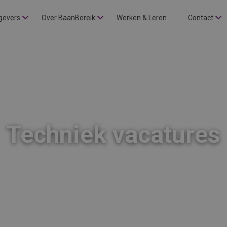
gevers
Over BaanBereik
Werken & Leren
Contact
Techniek vacatures