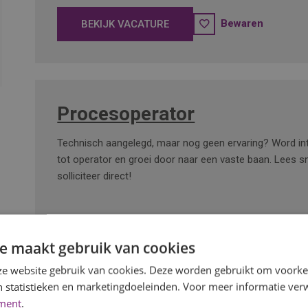
Bewaren
BEKIJK VACATURE
Procesoperator
Technisch aangelegd, maar nog geen ervaring? Word int
tot operator en groei door naar een vaste baan. Lees sn
solliciteer direct!
e maakt gebruik van cookies
Bewaren
BEKIJK VACATURE
e website gebruik van cookies. Deze worden gebruikt om voorkeu
 statistieken en marketingdoeleinden. Voor meer informatie verw
ement
.