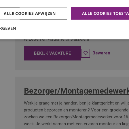
Lasser
ALLE COOKIES AFWIJZEN
ALLE COOKIES TOEST
Wil jij aan de slag als lasser, zonder dat er direct jarenl
ERGEVEN
van je wordt verwacht? Hier krijg je de kans om je lasva
te zetten én verder te ontwikkelen!
Bewaren
BEKIJK VACATURE
Bezorger/Montagemedewerk
Werk je graag met je handen, ben je klantgericht en wil 
producten bezorgen en monteren? Voor een groeiende 
zoeken we een Bezorger/Montagemedewerker voor 16-
week. Je werkt samen met een ervaren monteur en krijg