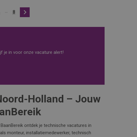
...
4
8
Volgende
f je in voor onze vacature alert!
Noord-Holland – Jouw
aanBereik
a BaanBereik ontdek je technische vacatures in
 als monteur, installatiemedewerker, technisch