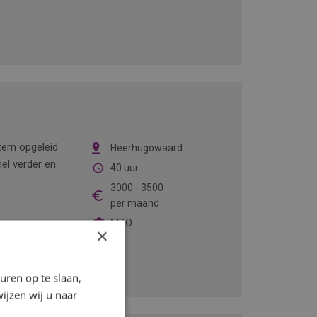
ern opgeleid
Heerhugowaard
el verder en
40 uur
3000
-
3500
per maand
MBO
×
ren op te slaan,
ijzen wij u naar