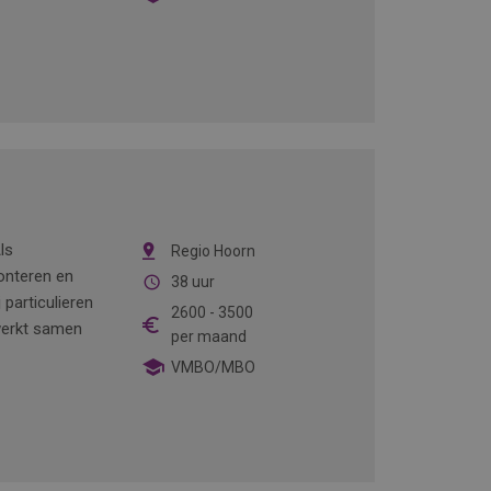
ls
Regio Hoorn
onteren en
38 uur
particulieren
2600
-
3500
 werkt samen
per maand
VMBO/MBO