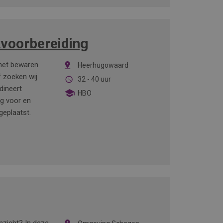
kvoorbereiding
 het bewaren
Heerhugowaard
f zoeken wij
32 - 40 uur
dineert
HBO
ig voor en
geplaatst.