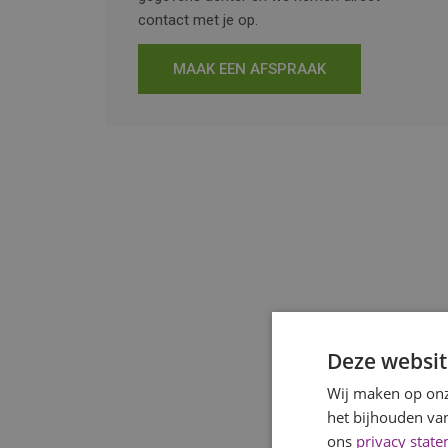
contact met je op.
MAAK EEN AFSPRAAK
Deze websit
Wij maken op onz
het bijhouden van
ons
privacy stat