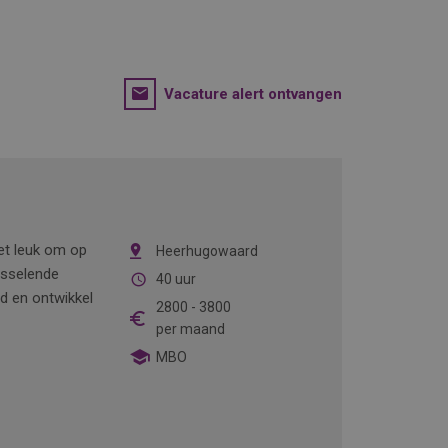
Vacature alert ontvangen
het leuk om op
Heerhugowaard
isselende
40 uur
nd en ontwikkel
2800
-
3800
per maand
MBO