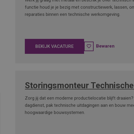
Werk jij graag met metaal en beschik je over technisch 
functie houd je je bezig met constructiewerk, lassen, 
reparaties binnen een technische werkomgeving.
Bewaren
BEKIJK VACATURE
Storingsmonteur Technische
Zorg jij dat een moderne productielocatie blijft draaien?
dagdienst, pak technische uitdagingen aan en bouw me
hoogwaardige bouwsystemen.