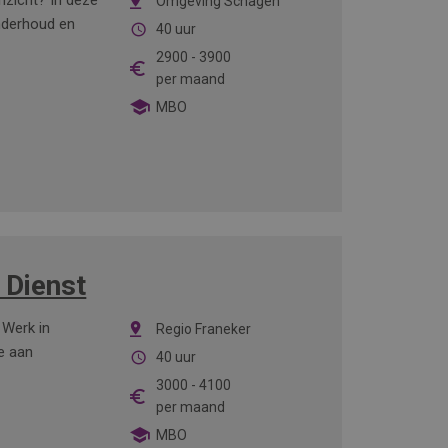
inzicht? In deze
Omgeving Schagen
onderhoud en
40 uur
2900
-
3900
per maand
MBO
 Dienst
 Werk in
Regio Franeker
e aan
40 uur
3000
-
4100
per maand
MBO