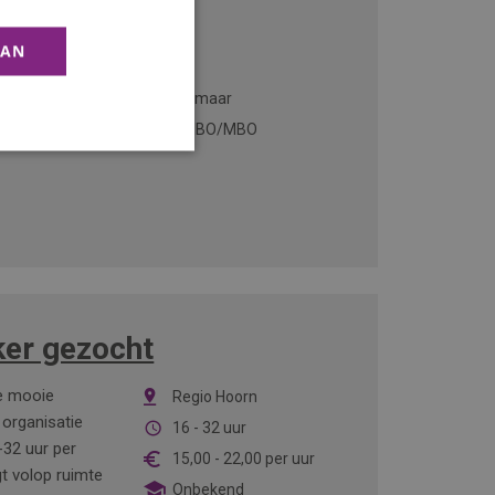
AAN
ange ervaring
Alkmaar
ardigheden in
VMBO/MBO
er gezocht
je mooie
Regio Hoorn
organisatie
16 - 32 uur
32 uur per
15,00
-
22,00
per uur
t volop ruimte
Onbekend