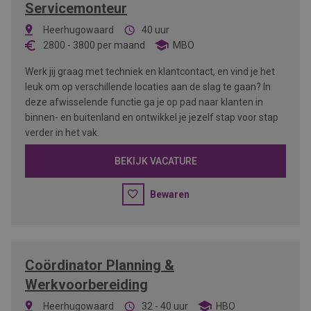
Servicemonteur
Heerhugowaard
40 uur
2800
-
3800
per maand
MBO
Werk jij graag met techniek en klantcontact, en vind je het
leuk om op verschillende locaties aan de slag te gaan? In
deze afwisselende functie ga je op pad naar klanten in
binnen- en buitenland en ontwikkel je jezelf stap voor stap
verder in het vak.
BEKIJK VACATURE
Bewaren
Coördinator Planning &
Werkvoorbereiding
Heerhugowaard
32 - 40 uur
HBO