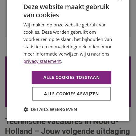
Deze website maakt gebruik
BEKIJK VACATURE
van cookies
Bewaren
Wij maken op onze website gebruik van
cookies. Deze worden gebruikt om
voorkeuren op te slaan, het bijhouden van
...
statistieken en marketingdoeleinden. Voor
1
2
3
4
8
Vorige
Volgende
meer informatie verwijzen wij u naar ons
privacy statement
.
De nieuwste vacatures ontvangen?
Wil je de nieuwste vacatures in je mail ontvangen? Schrijf je
ALLE COOKIES TOESTAAN
in voor onze vacature alert!
ALLE COOKIES AFWIJZEN
VACATURE ALERT ONTVANGEN
DETAILS WEERGEVEN
Technische vacatures in Noord-
Holland – Jouw volgende uitdaging