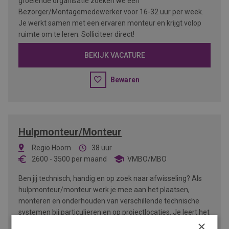
groeiende organisatie zoeken we een
Bezorger/Montagemedewerker voor 16-32 uur per week.
Je werkt samen met een ervaren monteur en krijgt volop
ruimte om te leren. Solliciteer direct!
BEKIJK VACATURE
Bewaren
Hulpmonteur/Monteur
Regio Hoorn
38 uur
2600
-
3500
per maand
VMBO/MBO
Ben jij technisch, handig en op zoek naar afwisseling? Als
hulpmonteur/monteur werk je mee aan het plaatsen,
monteren en onderhouden van verschillende technische
systemen bij particulieren en op projectlocaties. Je leert het
×
vak in de praktijk en werkt samen met een gezellig team.