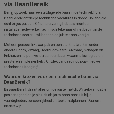
via BaanBereik
Ben jij op zoek naar een uitdagende baan in de techniek? Via
BaanBereik ontdek je technische vacatures in Noord-Holland die
écht bij jou passen. Of je nu ervaring hebt als monteur,
installatiemedewerker, technisch tekenaar of net begint in de
technische sector – wij hebben de juiste baan voor jou.
Met een persoonlijke aanpak en een sterk netwerk in onder
andere Hoorn
,
Zwaag
,
Heerhugowaard
,
Alkmaar
,
Schagen en
Enkhuizen helpen we jou aan een baan waarin je kunt groeien,
presteren én plezier hebt. Ontdek vandaag nog jouw nieuwe
technische uitdaging!
Waarom kiezen voor een technische baan via
BaanBereik?
Bij BaanBereik draait alles om de juiste match. Wij geloven dat je
pas echt goed op je plek zit als jouw baan aansluit bij je
vaardigheden, persoonlijkheid en toekomstplannen. Daarom
bieden wij: