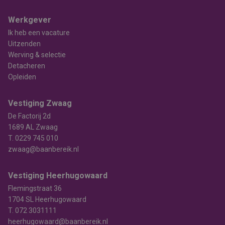
Werkgever
Ik heb een vacature
Uitzenden
Werving & selectie
Detacheren
Opleiden
Vestiging Zwaag
De Factorij 2d
1689 AL Zwaag
T.
0229 745 010
zwaag@baanbereik.nl
Vestiging Heerhugowaard
Flemingstraat 36
1704 SL Heerhugowaard
T.
072 3031111
heerhugowaard@baanbereik.nl