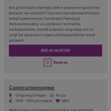
Ben jij technisch onderlegd, sterk in plannen en goed in het
bewaren van overzicht? Voor een internationaal technisch
bedrijf zoeken wij een Coördinator Planning &
Werkvoorbereiding. Je coördineert technische
werkzaamheden, bereidt projecten zorgvuldig voor en
zorgt dat apparatuur volgens planning bij klanten wordt
geplaatst.
BEKIJK VACATURE
Bewaren
Constructiemonteur
Omgeving Schagen
40 uur
2900
-
3900
per maand
MBO
Werk jij graag met metaal en beschik je over technisch