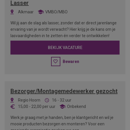
Lasser
Alkmaar
VMBO/MBO
Wil jij aan de slag als lasser, zonder dat er direct jarenlange
ervaring van je wordt verwacht? Hier krijg je de kans om je
lasvaardigheden in te zetten én verder te ontwikkelen!
BEKIJK VACATURE
Bewaren
Bezorger/Montagemedewerker gezocht
Regio Hoorn
16 - 32 uur
15,00
-
22,00
per uur
Onbekend
Werk je graag met je handen, ben je klantgericht en wil je
mooie producten bezorgen en monteren? Voor een