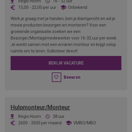
Regio Hoorn
16 - 32 uur
15,00
-
22,00
per uur
Onbekend
Werk je graag met je handen, ben je klantgericht en wil je
mooie producten bezorgen en monteren? Voor een
groeiende organisatie zoeken we een
Bezorger/Montagemedewerker voor 16-32 uur per week.
Je werkt samen met een ervaren monteur en krijgt volop
ruimte om te leren. Solliciteer direct!
BEKIJK VACATURE
Bewaren
Hulpmonteur/Monteur
Regio Hoorn
38 uur
2600
-
3500
per maand
VMBO/MBO