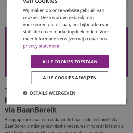
van cookies
Wij maken op onze website gebruik van
...
cookies. Deze worden gebruikt om
1
2
3
4
8
Vorige
Volgende
voorkeuren op te slaan, het bijhouden van
statistieken en marketingdoeleinden. Voor
De nieuwste vacatures ontvangen?
meer informatie verwijzen wij u naar ons
Wil je de nieuwste vacatures in je mail ontvangen? Schrijf je
privacy statement
.
in voor onze vacature alert!
ALLE COOKIES TOESTAAN
VACATURE ALERT ONTVANGEN
ALLE COOKIES AFWIJZEN
Technische vacatures in Noord-
DETAILS WEERGEVEN
Holland – Jouw volgende uitdaging
via BaanBereik
Ben jij op zoek naar een uitdagende baan in de techniek? Via
BaanBereik ontdek je technische vacatures in Noord-Holland die
écht bij jou passen. Of je nu ervaring hebt als monteur,