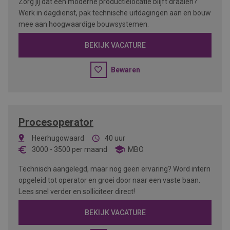
Zorg jij dat een moderne productielocatie blijft draaien?
Werk in dagdienst, pak technische uitdagingen aan en bouw
mee aan hoogwaardige bouwsystemen.
BEKIJK VACATURE
Bewaren
Procesoperator
Heerhugowaard
40 uur
3000
-
3500
per maand
MBO
Technisch aangelegd, maar nog geen ervaring? Word intern
opgeleid tot operator en groei door naar een vaste baan.
Lees snel verder en solliciteer direct!
BEKIJK VACATURE