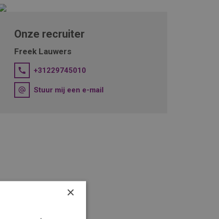
Onze recruiter
Freek Lauwers
+31229745010
Stuur mij een e-mail
×