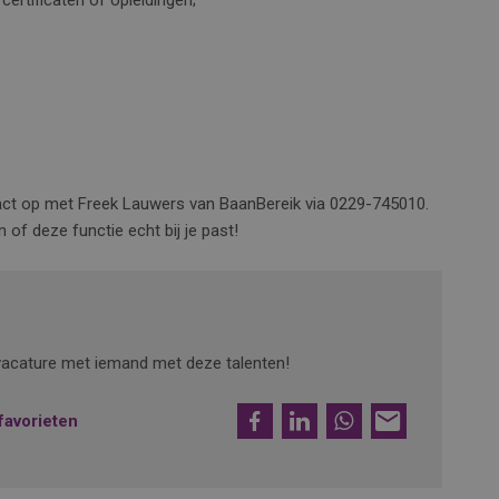
certificaten of opleidingen;
tact op met Freek Lauwers van BaanBereik via 0229-745010.
 of deze functie echt bij je past!
e vacature met iemand met deze talenten!
Facebook
LinkedIn
WhatsApp
E-
favorieten
mail