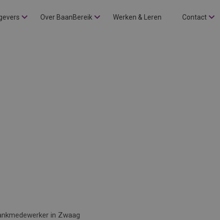
gevers
Over BaanBereik
Werken & Leren
Contact
ankmedewerker in Zwaag