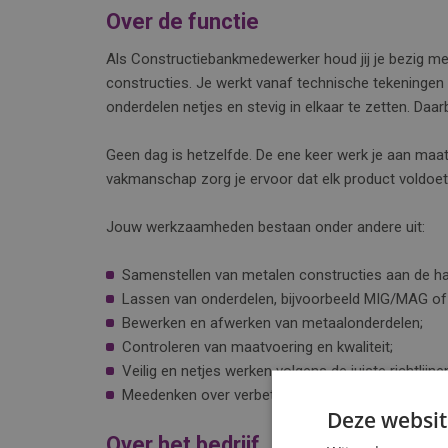
Over de functie
Als Constructiebankmedewerker houd jij je bezig m
constructies. Je werkt vanaf technische tekeningen
onderdelen netjes en stevig in elkaar te zetten. Daarb
Geen dag is hetzelfde. De ene keer werk je aan maa
vakmanschap zorg je ervoor dat elk product voldoet 
Jouw werkzaamheden bestaan onder andere uit:
Samenstellen van metalen constructies aan de ha
Lassen van onderdelen, bijvoorbeeld MIG/MAG of
Bewerken en afwerken van metaalonderdelen;
Controleren van maatvoering en kwaliteit;
Veilig en netjes werken volgens de juiste richtlijne
Meedenken over verbeteringen in het werkproces.
Deze websit
Over het bedrijf