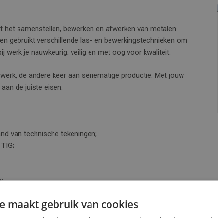
et het samenstellen, bewerken en afwerken van metalen
 en gebruikt verschillende las- en bewerkingstechnieken om
ij werk je nauwkeurig, veilig en met oog voor kwaliteit.
twerk, de andere keer aan seriematige productie. Met jouw
aan de juiste eisen.
nd van technische tekeningen;
 TIG;
n;
e maakt gebruik van cookies