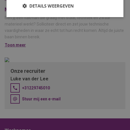
Afwisselende werkzaamheden in een technische omgeving.
DETAILS WEERGEVEN
Meer informatie
Ben jij een vakman die graag met staal, techniek en zwaar
materieel werkt? Solliciteer direct en zet jouw technische
vaardigheden in waar ze echt tot hun recht komen. Altijd de juiste
baan binnen bereik.
Toon meer
Onze recruiter
Luke van der Lee
+31229745010
Stuur mij een e-mail