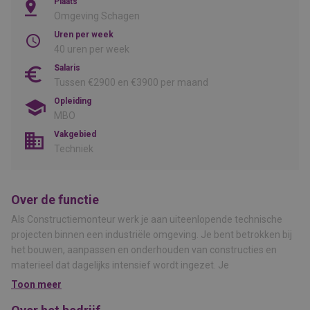
Plaats
Omgeving Schagen
Uren per week
40 uren per week
Salaris
Tussen €2900 en €3900 per maand
Opleiding
MBO
Vakgebied
Techniek
Over de functie
Als Constructiemonteur werk je aan uiteenlopende technische
projecten binnen een industriële omgeving. Je bent betrokken bij
het bouwen, aanpassen en onderhouden van constructies en
materieel dat dagelijks intensief wordt ingezet. Je
werkzaamheden zijn afwisselend en vinden plaats in de
Toon meer
werkplaats én op locatie. Geen standaard seriewerk, maar