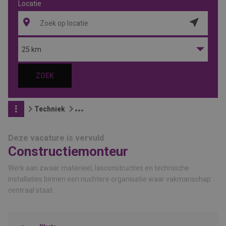
Locatie
Locatie
ophalen
25 km
ZOEK
Techniek
Deze vacature is vervuld
Constructiemonteur
Werk aan zwaar materieel, lasconstructies en technische
installaties binnen een nuchtere organisatie waar vakmanschap
centraal staat.