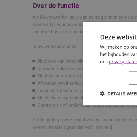
Over de functie
Als Houtbewerker ga je aan de slag binnen een spe
maatwerkproducten worden gemaakt. Je werkt mee
vanaf de basis tot aan het eindresultaat.
Deze websit
Wij maken op onz
Jouw werkzaamheden:
het bijhouden van
ons
privacy stat
Uitvoeren van verschillende houtbewerkings-, 
Op maat maken en passend maken van houten on
Plaatsen van vloeren en monteren van houten ond
Afwerken van interieurs en andere maatwerkonde
Lezen en toepassen van technische tekeningen;
DETAILS WE
Meedenken in praktische oplossingen tijdens het
Controleren of onderdelen netjes aansluiten en go
Omdat ieder product maatwerk is, is nauwkeurig werk
leveren: kwaliteit gaat hier vóór snelheid.