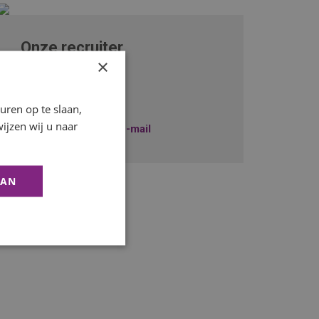
Onze recruiter
×
Freek Lauwers
+31229745010
ren op te slaan,
ijzen wij u naar
Stuur mij een e-mail
AAN