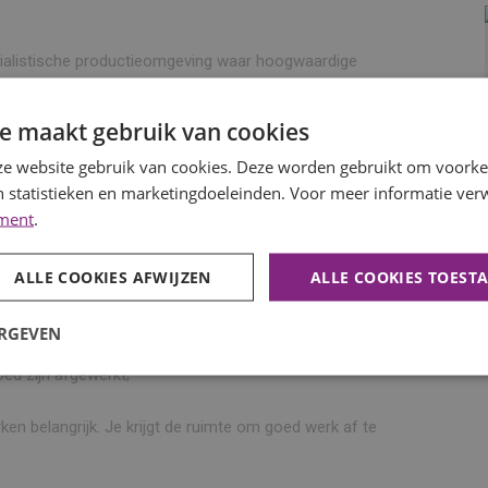
cialistische productieomgeving waar hoogwaardige
 aan het opbouwen, monteren en afwerken van producten
e maakt gebruik van cookies
e website gebruik van cookies. Deze worden gebruikt om voorkeu
 statistieken en marketingdoeleinden. Voor meer informatie verw
ement
.
timmer- en montagewerkzaamheden;
derdelen;
erdelen;
ALLE COOKIES AFWIJZEN
ALLE COOKIES TOEST
rdelen;
ERGEVEN
 werkproces;
ed zijn afgewerkt;
en belangrijk. Je krijgt de ruimte om goed werk af te