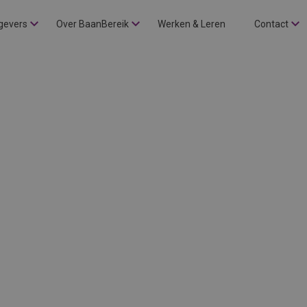
gevers
Over BaanBereik
Werken & Leren
Contact