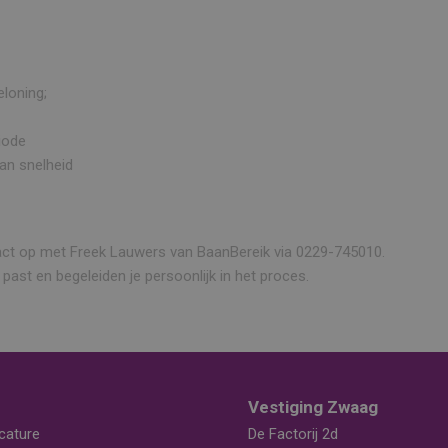
loning;
iode
an snelheid
tact op met Freek Lauwers van BaanBereik via 0229-745010.
 past en begeleiden je persoonlijk in het proces.
Vestiging Zwaag
cature
De Factorij 2d