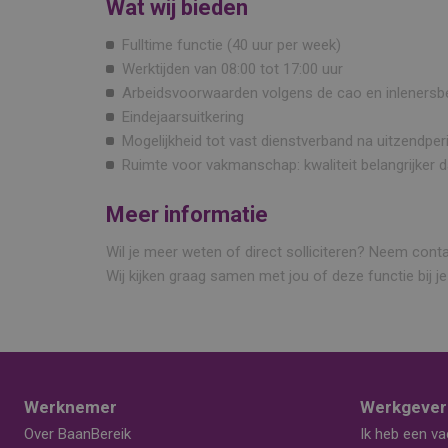
Wat wij bieden
Fulltime functie (40 uur per week)
Werktijden van 08:00 tot 17:00 uur
Arbeidsvoorwaarden volgens de cao en inlenersbe
Eindejaarsuitkering
Mogelijkheid tot vast dienstverband na uitzendper
Ruimte voor vakmanschap: kwaliteit belangrijker d
Meer informatie
Wil je meer weten of direct solliciteren? Neem con
Wij kijken graag samen met jou of deze functie bij je
Werknemer
Werkgever
Over BaanBereik
Ik heb een va