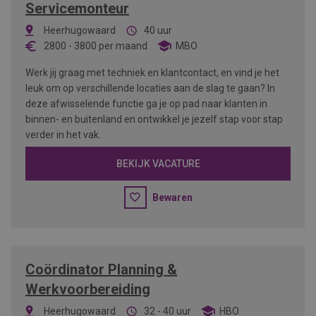
Servicemonteur
Heerhugowaard
40 uur
2800
-
3800
per maand
MBO
Werk jij graag met techniek en klantcontact, en vind je het
leuk om op verschillende locaties aan de slag te gaan? In
deze afwisselende functie ga je op pad naar klanten in
binnen- en buitenland en ontwikkel je jezelf stap voor stap
verder in het vak.
BEKIJK VACATURE
Bewaren
Coördinator Planning &
Werkvoorbereiding
Heerhugowaard
32 - 40 uur
HBO