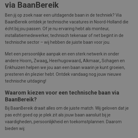
via BaanBereik
Ben jij op zoek naar een uitdagende baan in de techniek? Via
BaanBereik ontdek je technische vacatures in Noord-Holland die
écht bij jou passen. Of je nu ervaring hebt als monteur,
installatiemedewerker, technisch tekenaar of net begint in de
technische sector – wij hebben de juiste baan voor jou.
Met een persoonlijke aanpak en een sterk netwerk in onder
andere Hoorn
,
Zwaag
,
Heerhugowaard
,
Alkmaar
,
Schagen en
Enkhuizen helpen we jou aan een baan waarin je kunt groeien,
presteren én plezier hebt. Ontdek vandaag nog jouw nieuwe
technische uitdaging!
Waarom kiezen voor een technische baan via
BaanBereik?
Bij BaanBereik draait alles om de juiste match. Wij geloven dat je
pas echt goed op je plek zit als jouw baan aansluit bij je
vaardigheden, persoonlijkheid en toekomstplannen. Daarom
bieden wij: