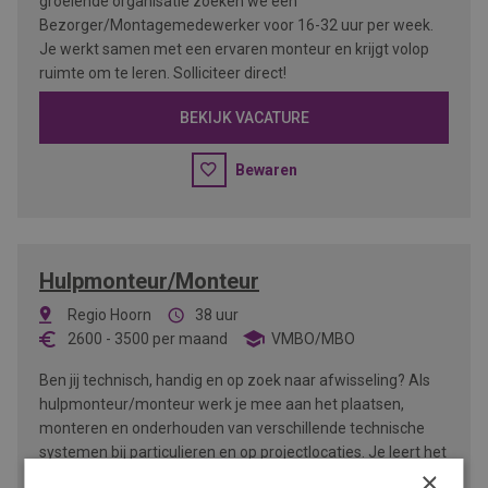
groeiende organisatie zoeken we een
Bezorger/Montagemedewerker voor 16-32 uur per week.
Je werkt samen met een ervaren monteur en krijgt volop
ruimte om te leren. Solliciteer direct!
BEKIJK VACATURE
Bewaren
Hulpmonteur/Monteur
Regio Hoorn
38 uur
2600
-
3500
per maand
VMBO/MBO
Ben jij technisch, handig en op zoek naar afwisseling? Als
hulpmonteur/monteur werk je mee aan het plaatsen,
monteren en onderhouden van verschillende technische
systemen bij particulieren en op projectlocaties. Je leert het
×
vak in de praktijk en werkt samen met een gezellig team.