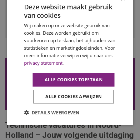
Deze website maakt gebruik
BEKIJK VACATURE
van cookies
Bewaren
Wij maken op onze website gebruik van
cookies. Deze worden gebruikt om
voorkeuren op te slaan, het bijhouden van
...
statistieken en marketingdoeleinden. Voor
1
2
3
4
8
Vorige
Volgende
meer informatie verwijzen wij u naar ons
privacy statement
.
De nieuwste vacatures ontvangen?
Wil je de nieuwste vacatures in je mail ontvangen? Schrijf je
ALLE COOKIES TOESTAAN
in voor onze vacature alert!
ALLE COOKIES AFWIJZEN
VACATURE ALERT ONTVANGEN
DETAILS WEERGEVEN
Technische vacatures in Noord-
Holland – Jouw volgende uitdaging