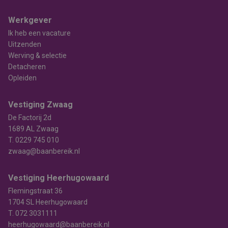
Werkgever
Ik heb een vacature
Uitzenden
Werving & selectie
Detacheren
Opleiden
Vestiging Zwaag
De Factorij 2d
1689 AL Zwaag
T.
0229 745 010
zwaag@baanbereik.nl
Vestiging Heerhugowaard
Flemingstraat 36
1704 SL Heerhugowaard
T.
072 3031111
heerhugowaard@baanbereik.nl