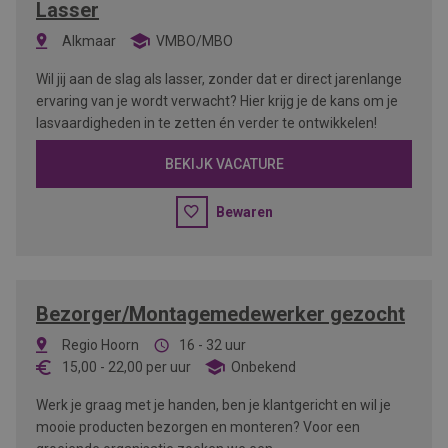
Lasser
Alkmaar
VMBO/MBO
Wil jij aan de slag als lasser, zonder dat er direct jarenlange
ervaring van je wordt verwacht? Hier krijg je de kans om je
lasvaardigheden in te zetten én verder te ontwikkelen!
BEKIJK VACATURE
Bewaren
Bezorger/Montagemedewerker gezocht
Regio Hoorn
16 - 32 uur
15,00
-
22,00
per uur
Onbekend
Werk je graag met je handen, ben je klantgericht en wil je
mooie producten bezorgen en monteren? Voor een