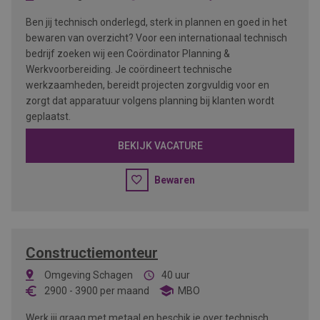
Ben jij technisch onderlegd, sterk in plannen en goed in het
bewaren van overzicht? Voor een internationaal technisch
bedrijf zoeken wij een Coördinator Planning &
Werkvoorbereiding. Je coördineert technische
werkzaamheden, bereidt projecten zorgvuldig voor en
zorgt dat apparatuur volgens planning bij klanten wordt
geplaatst.
BEKIJK VACATURE
Bewaren
Constructiemonteur
Omgeving Schagen
40 uur
2900
-
3900
per maand
MBO
Werk jij graag met metaal en beschik je over technisch