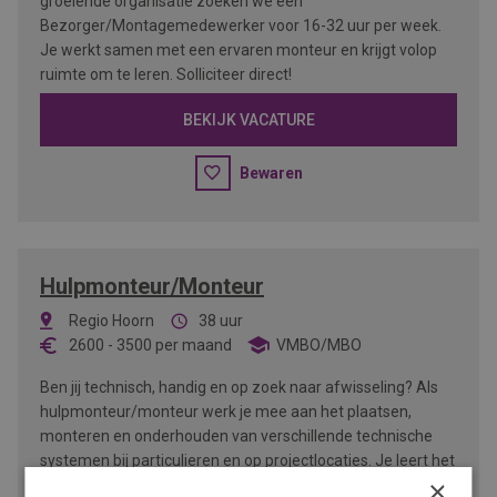
groeiende organisatie zoeken we een
Bezorger/Montagemedewerker voor 16-32 uur per week.
Je werkt samen met een ervaren monteur en krijgt volop
ruimte om te leren. Solliciteer direct!
BEKIJK VACATURE
Bewaren
Hulpmonteur/Monteur
Regio Hoorn
38 uur
2600
-
3500
per maand
VMBO/MBO
Ben jij technisch, handig en op zoek naar afwisseling? Als
hulpmonteur/monteur werk je mee aan het plaatsen,
monteren en onderhouden van verschillende technische
systemen bij particulieren en op projectlocaties. Je leert het
×
vak in de praktijk en werkt samen met een gezellig team.