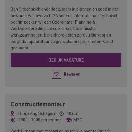
Ben jij technisch onderlegd, sterk in plannen en goed in het
bewaren van overzicht? Voor een internationaal technisch
bedrijf zoeken wij een Coördinator Planning &
Werkvoorbereiding. Je coördineert technische
werkzaamheden, bereidt projecten zorgvuldig voor en
zorgt dat apparatuur volgens planning bij klanten wordt
geplaatst.
BEKIJK VACATURE
Bewaren
Constructiemonteur
Omgeving Schagen
40 uur
2900
-
3900
per maand
MBO
Werk jij graag met metaal en beschik je over technisch