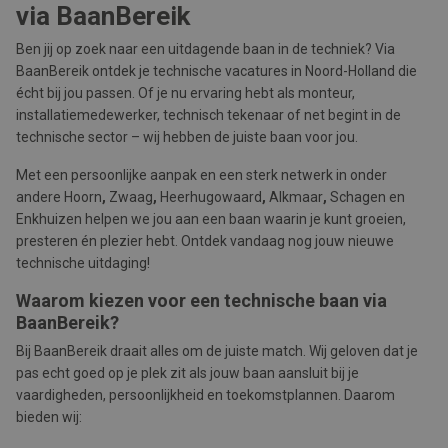
via BaanBereik
Ben jij op zoek naar een uitdagende baan in de techniek? Via
BaanBereik ontdek je technische vacatures in Noord-Holland die
écht bij jou passen. Of je nu ervaring hebt als monteur,
installatiemedewerker, technisch tekenaar of net begint in de
technische sector – wij hebben de juiste baan voor jou.
Met een persoonlijke aanpak en een sterk netwerk in onder
andere Hoorn
,
Zwaag
,
Heerhugowaard
,
Alkmaar
,
Schagen en
Enkhuizen helpen we jou aan een baan waarin je kunt groeien,
presteren én plezier hebt. Ontdek vandaag nog jouw nieuwe
technische uitdaging!
Waarom kiezen voor een technische baan via
BaanBereik?
Bij BaanBereik draait alles om de juiste match. Wij geloven dat je
pas echt goed op je plek zit als jouw baan aansluit bij je
vaardigheden, persoonlijkheid en toekomstplannen. Daarom
bieden wij: