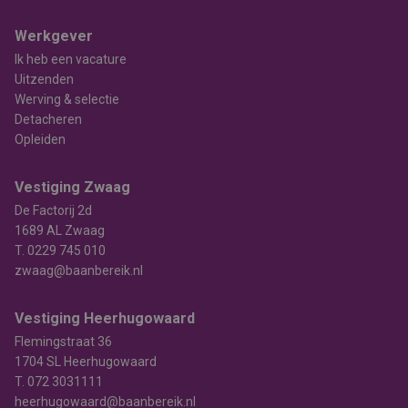
Werkgever
Ik heb een vacature
Uitzenden
Werving & selectie
Detacheren
Opleiden
Vestiging Zwaag
De Factorij 2d
1689 AL Zwaag
T.
0229 745 010
zwaag@baanbereik.nl
Vestiging Heerhugowaard
Flemingstraat 36
1704 SL Heerhugowaard
T.
072 3031111
heerhugowaard@baanbereik.nl