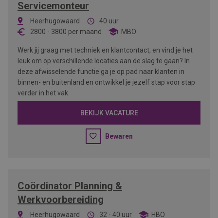
Servicemonteur
Heerhugowaard
40 uur
2800
-
3800
per maand
MBO
Werk jij graag met techniek en klantcontact, en vind je het
leuk om op verschillende locaties aan de slag te gaan? In
deze afwisselende functie ga je op pad naar klanten in
binnen- en buitenland en ontwikkel je jezelf stap voor stap
verder in het vak.
BEKIJK VACATURE
Bewaren
Coördinator Planning &
Werkvoorbereiding
Heerhugowaard
32 - 40 uur
HBO