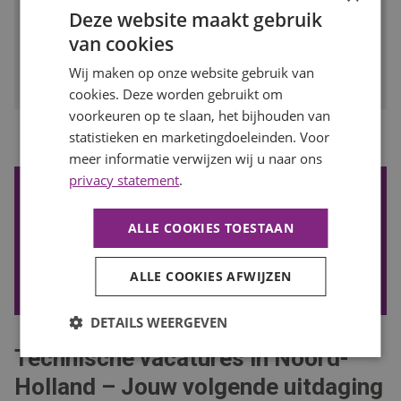
Deze website maakt gebruik
BEKIJK VACATURE
van cookies
Bewaren
Wij maken op onze website gebruik van
cookies. Deze worden gebruikt om
voorkeuren op te slaan, het bijhouden van
...
statistieken en marketingdoeleinden. Voor
1
2
3
4
8
Vorige
Volgende
meer informatie verwijzen wij u naar ons
privacy statement
.
De nieuwste vacatures ontvangen?
Wil je de nieuwste vacatures in je mail ontvangen? Schrijf je
ALLE COOKIES TOESTAAN
in voor onze vacature alert!
ALLE COOKIES AFWIJZEN
VACATURE ALERT ONTVANGEN
DETAILS WEERGEVEN
Technische vacatures in Noord-
Holland – Jouw volgende uitdaging