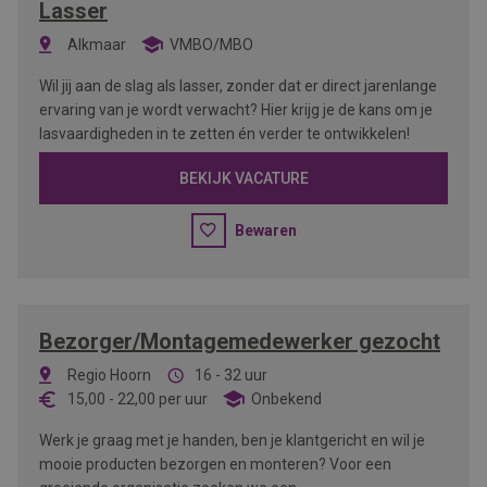
Lasser
Alkmaar
VMBO/MBO
Wil jij aan de slag als lasser, zonder dat er direct jarenlange
ervaring van je wordt verwacht? Hier krijg je de kans om je
lasvaardigheden in te zetten én verder te ontwikkelen!
BEKIJK VACATURE
Bewaren
Bezorger/Montagemedewerker gezocht
Regio Hoorn
16 - 32 uur
15,00
-
22,00
per uur
Onbekend
Werk je graag met je handen, ben je klantgericht en wil je
mooie producten bezorgen en monteren? Voor een