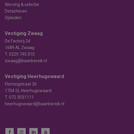
Werving & selectie
Detacheren
Opleiden
Vestiging Zwaag
De Factorij 2d
1689 AL Zwaag
T.
0229 745 010
zwaag@baanbereik.nl
Vestiging Heerhugowaard
Flemingstraat 36
1704 SL Heerhugowaard
T.
072 3031111
heerhugowaard@baanbereik.nl