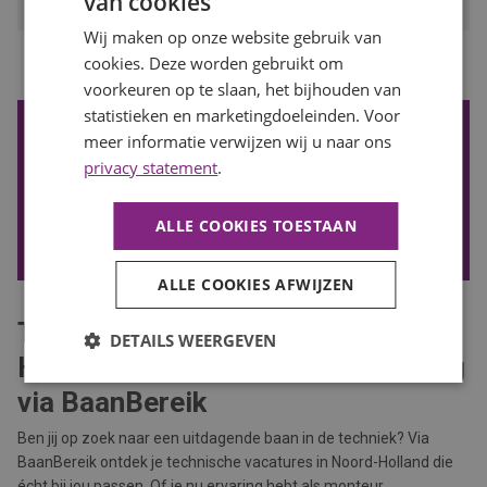
van cookies
Wij maken op onze website gebruik van
...
cookies. Deze worden gebruikt om
1
2
3
4
8
Vorige
Volgende
voorkeuren op te slaan, het bijhouden van
statistieken en marketingdoeleinden. Voor
De nieuwste vacatures ontvangen?
meer informatie verwijzen wij u naar ons
Wil je de nieuwste vacatures in je mail ontvangen? Schrijf je
privacy statement
.
in voor onze vacature alert!
ALLE COOKIES TOESTAAN
VACATURE ALERT ONTVANGEN
ALLE COOKIES AFWIJZEN
Technische vacatures in Noord-
DETAILS WEERGEVEN
Holland – Jouw volgende uitdaging
via BaanBereik
Ben jij op zoek naar een uitdagende baan in de techniek? Via
BaanBereik ontdek je technische vacatures in Noord-Holland die
écht bij jou passen. Of je nu ervaring hebt als monteur,