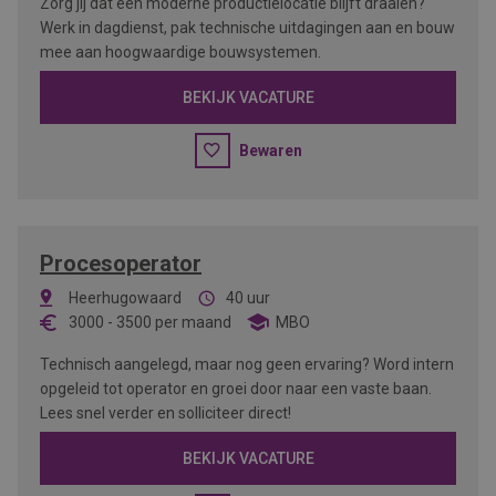
Zorg jij dat een moderne productielocatie blijft draaien?
Werk in dagdienst, pak technische uitdagingen aan en bouw
mee aan hoogwaardige bouwsystemen.
BEKIJK VACATURE
Bewaren
Procesoperator
Heerhugowaard
40 uur
3000
-
3500
per maand
MBO
Technisch aangelegd, maar nog geen ervaring? Word intern
opgeleid tot operator en groei door naar een vaste baan.
Lees snel verder en solliciteer direct!
BEKIJK VACATURE