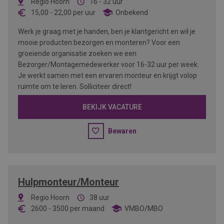
Regio Hoorn
16 - 32 uur
15,00
-
22,00
per uur
Onbekend
Werk je graag met je handen, ben je klantgericht en wil je
mooie producten bezorgen en monteren? Voor een
groeiende organisatie zoeken we een
Bezorger/Montagemedewerker voor 16-32 uur per week.
Je werkt samen met een ervaren monteur en krijgt volop
ruimte om te leren. Solliciteer direct!
BEKIJK VACATURE
Bewaren
Hulpmonteur/Monteur
Regio Hoorn
38 uur
2600
-
3500
per maand
VMBO/MBO