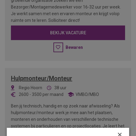
groeiende organisatie zoeken we een
Bezorger/Montagemedewerker voor 16-32 uur per week.
Je werkt samen met een ervaren monteur en krijgt volop
ruimte om te leren. Solliciteer direct!
BEKIJK VACATURE
Bewaren
Hulpmonteur/Monteur
Regio Hoorn
38 uur
2600
-
3500
per maand
VMBO/MBO
Ben jij technisch, handig en op zoek naar afwisseling? Als
hulpmonteur/monteur werk je mee aan het plaatsen,
monteren en onderhouden van verschillende technische
systemen bij particulieren en op projectlocaties. Je leert het
×
vak in de praktijk en werkt samen met een gezellig team.