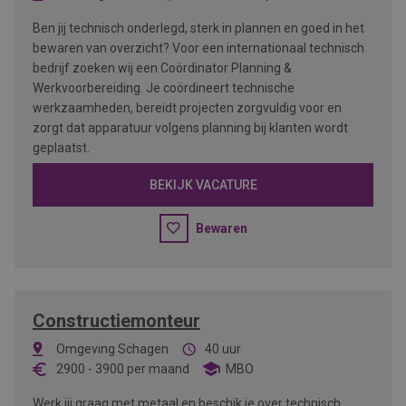
Ben jij technisch onderlegd, sterk in plannen en goed in het
bewaren van overzicht? Voor een internationaal technisch
bedrijf zoeken wij een Coördinator Planning &
Werkvoorbereiding. Je coördineert technische
werkzaamheden, bereidt projecten zorgvuldig voor en
zorgt dat apparatuur volgens planning bij klanten wordt
geplaatst.
BEKIJK VACATURE
Bewaren
Constructiemonteur
Omgeving Schagen
40 uur
2900
-
3900
per maand
MBO
Werk jij graag met metaal en beschik je over technisch