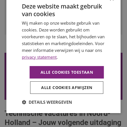
Deze website maakt gebruik
BEKIJK VACATURE
van cookies
Bewaren
Wij maken op onze website gebruik van
cookies. Deze worden gebruikt om
voorkeuren op te slaan, het bijhouden van
...
statistieken en marketingdoeleinden. Voor
1
2
3
4
8
Vorige
Volgende
meer informatie verwijzen wij u naar ons
privacy statement
.
De nieuwste vacatures ontvangen?
Wil je de nieuwste vacatures in je mail ontvangen? Schrijf je
ALLE COOKIES TOESTAAN
in voor onze vacature alert!
ALLE COOKIES AFWIJZEN
VACATURE ALERT ONTVANGEN
DETAILS WEERGEVEN
Technische vacatures in Noord-
Holland – Jouw volgende uitdaging