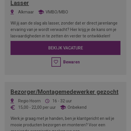
Lasser
Alkmaar
VMBO/MBO
Wil jij aan de slag als lasser, zonder dat er direct jarenlange
ervaring van je wordt verwacht? Hier krijg je de kans om je
lasvaardigheden in te zetten én verder te ontwikkelen!
BEKIJK VACATURE
Bewaren
Bezorger/Montagemedewerker gezocht
Regio Hoorn
16 - 32 uur
15,00
-
22,00
per uur
Onbekend
Werk je graag met je handen, ben je klantgericht en wil je
mooie producten bezorgen en monteren? Voor een