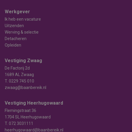
Werkgever
Ik heb een vacature
Uitzenden
Werving & selectie
Detacheren
Opleiden
Vestiging Zwaag
De Factorij 2d
1689 AL Zwaag
T.
0229 745 010
zwaag@baanbereik.nl
Vestiging Heerhugowaard
Flemingstraat 36
1704 SL Heerhugowaard
T.
072 3031111
heerhugowaard@baanbereik.nl