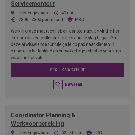
Servicemonteur
Heerhugowaard
40 uur
2800
-
3800
per maand
MBO
Werk jij graag met techniek en klantcontact, en vind je het
leuk om op verschillende locaties aan de slag te gaan? In
deze afwisselende functie ga je op pad naar klanten in
binnen- en buitenland en ontwikkel je jezelf stap voor stap
verder in het vak.
BEKIJK VACATURE
Bewaren
Coördinator Planning &
Werkvoorbereiding
Heerhugowaard
32 - 40 uur
HBO