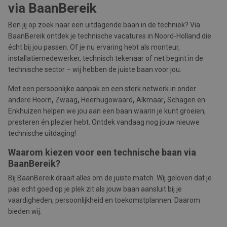
via BaanBereik
Ben jij op zoek naar een uitdagende baan in de techniek? Via
BaanBereik ontdek je technische vacatures in Noord-Holland die
écht bij jou passen. Of je nu ervaring hebt als monteur,
installatiemedewerker, technisch tekenaar of net begint in de
technische sector – wij hebben de juiste baan voor jou.
Met een persoonlijke aanpak en een sterk netwerk in onder
andere Hoorn
,
Zwaag
,
Heerhugowaard
,
Alkmaar
,
Schagen en
Enkhuizen helpen we jou aan een baan waarin je kunt groeien,
presteren én plezier hebt. Ontdek vandaag nog jouw nieuwe
technische uitdaging!
Waarom kiezen voor een technische baan via
BaanBereik?
Bij BaanBereik draait alles om de juiste match. Wij geloven dat je
pas echt goed op je plek zit als jouw baan aansluit bij je
vaardigheden, persoonlijkheid en toekomstplannen. Daarom
bieden wij: