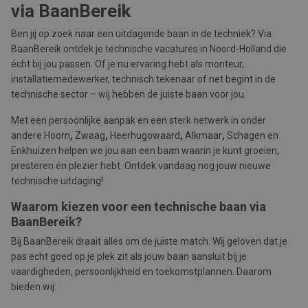
via BaanBereik
Ben jij op zoek naar een uitdagende baan in de techniek? Via
BaanBereik ontdek je technische vacatures in Noord-Holland die
écht bij jou passen. Of je nu ervaring hebt als monteur,
installatiemedewerker, technisch tekenaar of net begint in de
technische sector – wij hebben de juiste baan voor jou.
Met een persoonlijke aanpak en een sterk netwerk in onder
andere Hoorn
,
Zwaag
,
Heerhugowaard
,
Alkmaar
,
Schagen en
Enkhuizen helpen we jou aan een baan waarin je kunt groeien,
presteren én plezier hebt. Ontdek vandaag nog jouw nieuwe
technische uitdaging!
Waarom kiezen voor een technische baan via
BaanBereik?
Bij BaanBereik draait alles om de juiste match. Wij geloven dat je
pas echt goed op je plek zit als jouw baan aansluit bij je
vaardigheden, persoonlijkheid en toekomstplannen. Daarom
bieden wij: