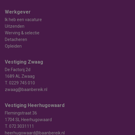
Werkgever
Ik heb een vacature
Uitzenden
Werving & selectie
Detacheren
Opleiden
Vestiging Zwaag
De Factorij 2d
1689 AL Zwaag
T.
0229 745 010
zwaag@baanbereik.nl
Vestiging Heerhugowaard
Flemingstraat 36
1704 SL Heerhugowaard
T.
072 3031111
heerhugowaard@baanbereik.nl