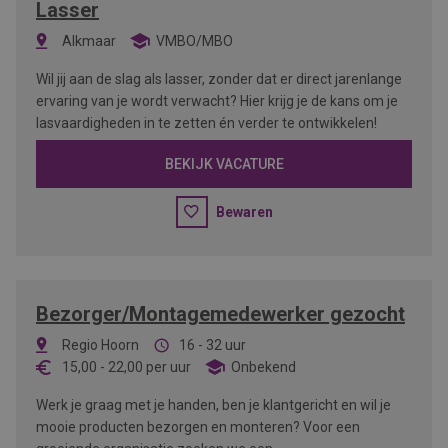
Lasser
Alkmaar
VMBO/MBO
Wil jij aan de slag als lasser, zonder dat er direct jarenlange
ervaring van je wordt verwacht? Hier krijg je de kans om je
lasvaardigheden in te zetten én verder te ontwikkelen!
BEKIJK VACATURE
Bewaren
Bezorger/Montagemedewerker gezocht
Regio Hoorn
16 - 32 uur
15,00
-
22,00
per uur
Onbekend
Werk je graag met je handen, ben je klantgericht en wil je
mooie producten bezorgen en monteren? Voor een