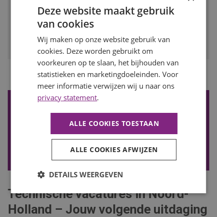
Deze website maakt gebruik
BEKIJK VACATURE
van cookies
Bewaren
Wij maken op onze website gebruik van
cookies. Deze worden gebruikt om
voorkeuren op te slaan, het bijhouden van
...
statistieken en marketingdoeleinden. Voor
1
2
3
4
8
Vorige
Volgende
meer informatie verwijzen wij u naar ons
privacy statement
.
De nieuwste vacatures ontvangen?
Wil je de nieuwste vacatures in je mail ontvangen? Schrijf je
ALLE COOKIES TOESTAAN
in voor onze vacature alert!
ALLE COOKIES AFWIJZEN
VACATURE ALERT ONTVANGEN
DETAILS WEERGEVEN
Technische vacatures in Noord-
Holland – Jouw volgende uitdaging