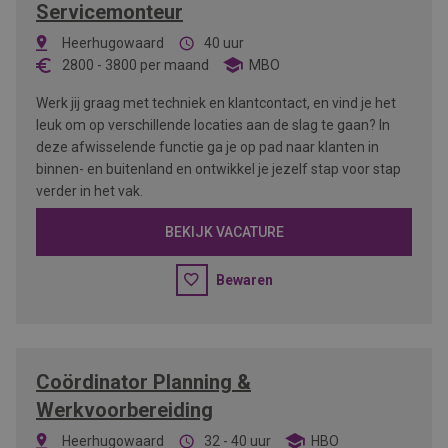
Servicemonteur
Heerhugowaard
40 uur
2800
-
3800
per maand
MBO
Werk jij graag met techniek en klantcontact, en vind je het
leuk om op verschillende locaties aan de slag te gaan? In
deze afwisselende functie ga je op pad naar klanten in
binnen- en buitenland en ontwikkel je jezelf stap voor stap
verder in het vak.
BEKIJK VACATURE
Bewaren
Coördinator Planning &
Werkvoorbereiding
Heerhugowaard
32 - 40 uur
HBO