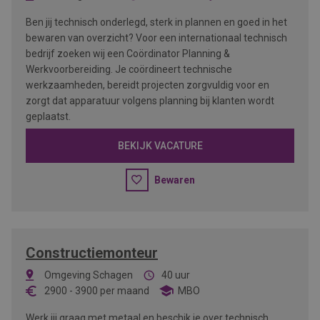
Ben jij technisch onderlegd, sterk in plannen en goed in het
bewaren van overzicht? Voor een internationaal technisch
bedrijf zoeken wij een Coördinator Planning &
Werkvoorbereiding. Je coördineert technische
werkzaamheden, bereidt projecten zorgvuldig voor en
zorgt dat apparatuur volgens planning bij klanten wordt
geplaatst.
BEKIJK VACATURE
Bewaren
Constructiemonteur
Omgeving Schagen
40 uur
2900
-
3900
per maand
MBO
Werk jij graag met metaal en beschik je over technisch