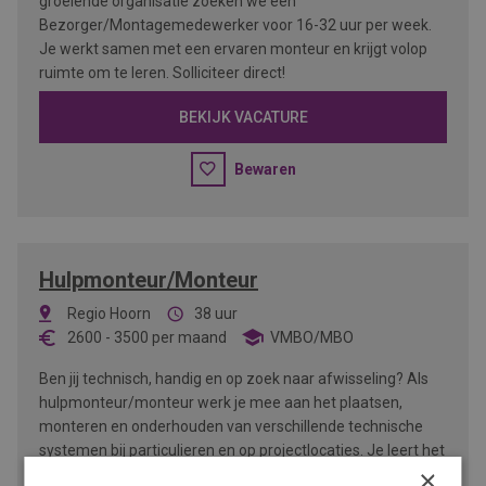
groeiende organisatie zoeken we een
Bezorger/Montagemedewerker voor 16-32 uur per week.
Je werkt samen met een ervaren monteur en krijgt volop
ruimte om te leren. Solliciteer direct!
BEKIJK VACATURE
Bewaren
Hulpmonteur/Monteur
Regio Hoorn
38 uur
2600
-
3500
per maand
VMBO/MBO
Ben jij technisch, handig en op zoek naar afwisseling? Als
hulpmonteur/monteur werk je mee aan het plaatsen,
monteren en onderhouden van verschillende technische
systemen bij particulieren en op projectlocaties. Je leert het
×
vak in de praktijk en werkt samen met een gezellig team.