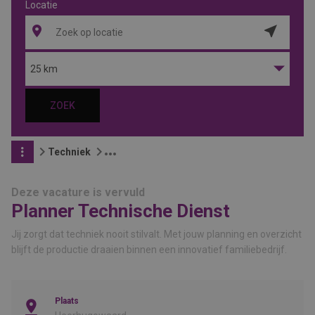
Locatie
Locatie
ophalen
25 km
ZOEK
Techniek
Deze vacature is vervuld
Planner Technische Dienst
Jij zorgt dat techniek nooit stilvalt. Met jouw planning en overzicht
blijft de productie draaien binnen een innovatief familiebedrijf.
Plaats