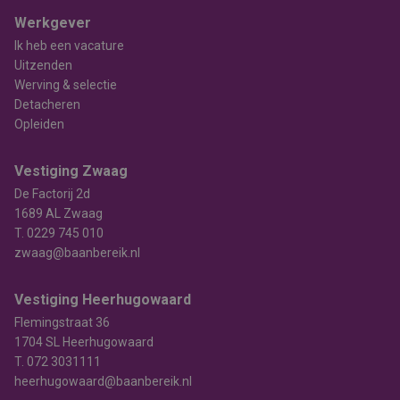
Werkgever
Ik heb een vacature
Uitzenden
Werving & selectie
Detacheren
Opleiden
Vestiging Zwaag
De Factorij 2d
1689 AL Zwaag
T.
0229 745 010
zwaag@baanbereik.nl
Vestiging Heerhugowaard
Flemingstraat 36
1704 SL Heerhugowaard
T.
072 3031111
heerhugowaard@baanbereik.nl