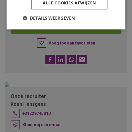
Spreekt deze baan je aan?
ALLE COOKIES AFWIJZEN
Solliciteer dan snel op deze functie of deel de vacature met
iemand met deze talenten!
DETAILS WEERGEVEN
SOLLICITEER
Voeg toe aan favorieten
Facebook
LinkedIn
WhatsApp
E-
mail
Onze recruiter
Koen Hensgens
+31229745010
Stuur mij een e-mail