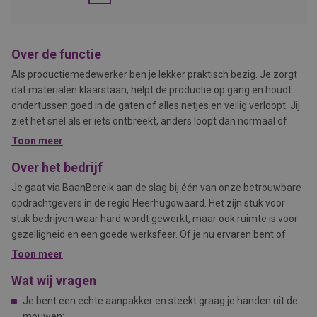
Over de functie
Als productiemedewerker ben je lekker praktisch bezig. Je zorgt
dat materialen klaarstaan, helpt de productie op gang en houdt
ondertussen goed in de gaten of alles netjes en veilig verloopt. Jij
ziet het snel als er iets ontbreekt, anders loopt dan normaal of
extra aandacht nodig heeft.Je werkt met machines, producten en
Toon meer
collega’s die samen zorgen voor een goed eindresultaat. Soms
Over het bedrijf
ben je bezig met voorbereiden, soms met controleren of
inpakken. Juist die afwisseling houdt je dag actief. Je hoeft niet
Je gaat via BaanBereik aan de slag bij één van onze betrouwbare
de hele dag stil te zitten en je ziet meteen wat jouw werk oplevert.
opdrachtgevers in de regio Heerhugowaard. Het zijn stuk voor
stuk bedrijven waar hard wordt gewerkt, maar ook ruimte is voor
gezelligheid en een goede werksfeer. Of je nu ervaren bent of
juist aan het begin van je carrière staat – wij helpen je aan een
Toon meer
baan die bij je past.
Wat wij vragen
Je bent een echte aanpakker en steekt graag je handen uit de
mouwen;