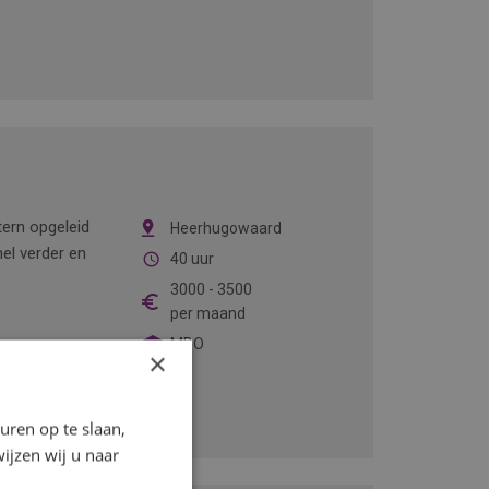
ern opgeleid
Heerhugowaard
el verder en
40 uur
3000
-
3500
per maand
MBO
×
ren op te slaan,
ijzen wij u naar