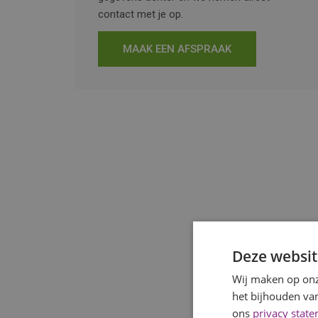
contact met je op.
MAAK EEN AFSPRAAK
Deze websit
Wij maken op onz
het bijhouden van
ons
privacy stat