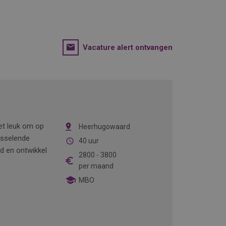
Vacature alert ontvangen
het leuk om op
Heerhugowaard
isselende
40 uur
nd en ontwikkel
2800
-
3800
per maand
MBO