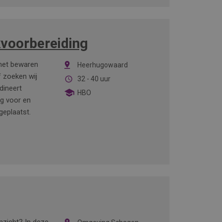
kvoorbereiding
 het bewaren
Heerhugowaard
f zoeken wij
32 - 40 uur
dineert
HBO
ig voor en
geplaatst.