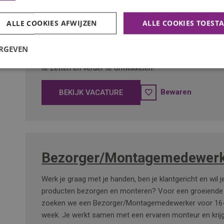
Lasser
ALLE COOKIES AFWIJZEN
ALLE COOKIES TOEST
Wil jij aan de slag als lasser, zonder dat er direct jarenl
ERGEVEN
van je wordt verwacht? Hier krijg je de kans om je lasva
te zetten én verder te ontwikkelen!
Bewaren
BEKIJK VACATURE
Bezorger/Montagemedewerk
Werk je graag met je handen, ben je klantgericht en wil 
producten bezorgen en monteren? Voor een groeiende 
zoeken we een Bezorger/Montagemedewerker voor 16-
week. Je werkt samen met een ervaren monteur en krijg