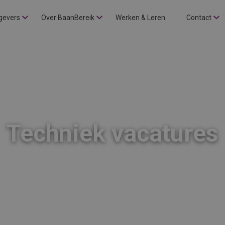
gevers
Over BaanBereik
Werken & Leren
Contact
Techniek vacatures