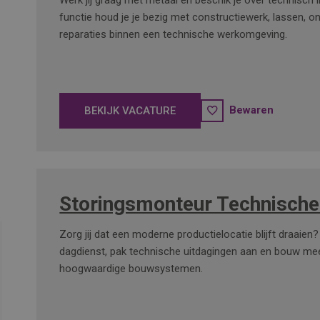
Werk jij graag met metaal en beschik je over technisch 
functie houd je je bezig met constructiewerk, lassen, 
reparaties binnen een technische werkomgeving.
Bewaren
BEKIJK VACATURE
Storingsmonteur Technische
Zorg jij dat een moderne productielocatie blijft draaien?
dagdienst, pak technische uitdagingen aan en bouw me
hoogwaardige bouwsystemen.