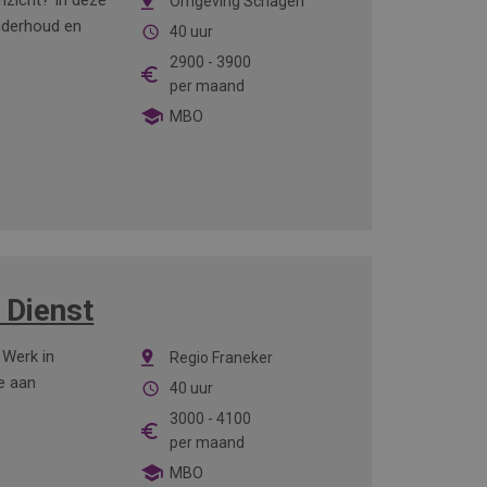
inzicht? In deze
Omgeving Schagen
onderhoud en
40 uur
2900
-
3900
per maand
MBO
 Dienst
 Werk in
Regio Franeker
e aan
40 uur
3000
-
4100
per maand
MBO