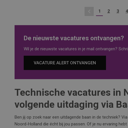
1
2
3
Vorige
De nieuwste vacatures ontvangen?
Wil je de nieuwste vacatures in je mail ontvangen? Schrij
VACATURE ALERT ONTVANGEN
Technische vacatures in 
volgende uitdaging via B
Ben jij op zoek naar een uitdagende baan in de techniek? Vi
Noord-Holland die écht bij jou passen. Of je nu ervaring hebt