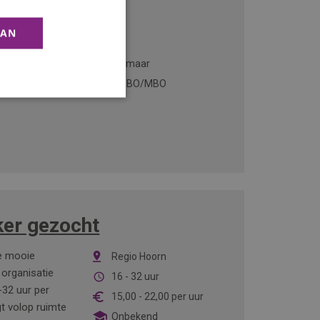
AAN
ange ervaring
Alkmaar
ardigheden in
VMBO/MBO
er gezocht
je mooie
Regio Hoorn
organisatie
16 - 32 uur
32 uur per
15,00
-
22,00
per uur
t volop ruimte
Onbekend