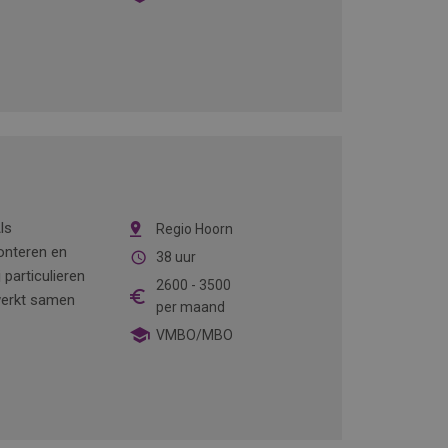
ls
Regio Hoorn
onteren en
38 uur
particulieren
2600
-
3500
 werkt samen
per maand
VMBO/MBO