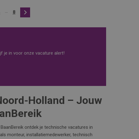
...
4
8
Volgende
f je in voor onze vacature alert!
Noord-Holland – Jouw
aanBereik
a BaanBereik ontdek je technische vacatures in
 als monteur, installatiemedewerker, technisch