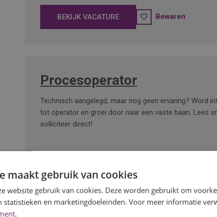
Bewaren
BEKIJK VACATURE
Procesoperator
Technisch aangelegd, maar nog geen ervaring? Word int
tot operator en groei door naar een vaste baan. Lees sn
solliciteer direct!
e maakt gebruik van cookies
Bewaren
BEKIJK VACATURE
e website gebruik van cookies. Deze worden gebruikt om voorkeu
 statistieken en marketingdoeleinden. Voor meer informatie verw
ement
.