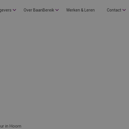
gevers
Over BaanBereik
Werken & Leren
Contact
ur in Hoorn