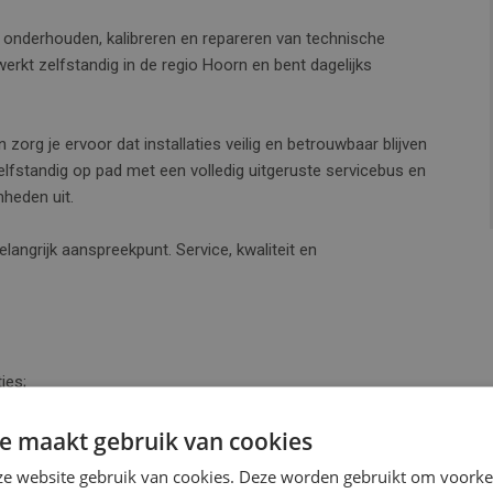
t onderhouden, kalibreren en repareren van technische
werkt zelfstandig in de regio Hoorn en bent dagelijks
zorg je ervoor dat installaties veilig en betrouwbaar blijven
lfstandig op pad met een volledig uitgeruste servicebus en
heden uit.
elangrijk aanspreekpunt. Service, kwaliteit en
ies;
;
e maakt gebruik van cookies
e website gebruik van cookies. Deze worden gebruikt om voorkeu
regio Hoorn.