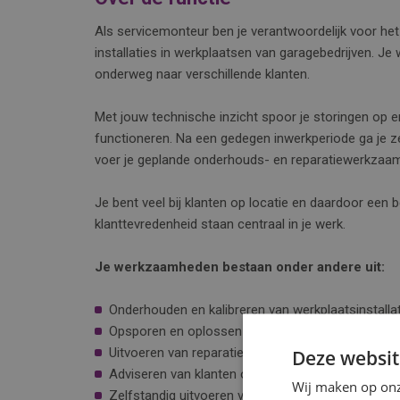
Als servicemonteur ben je verantwoordelijk voor he
installaties in werkplaatsen van garagebedrijven. Je 
onderweg naar verschillende klanten.
Met jouw technische inzicht spoor je storingen op en 
functioneren. Na een gedegen inwerkperiode ga je ze
voer je geplande onderhouds- en reparatiewerkzaam
Je bent veel bij klanten op locatie en daardoor een b
klanttevredenheid staan centraal in je werk.
Je werkzaamheden bestaan onder andere uit:
Onderhouden en kalibreren van werkplaatsinstallat
Opsporen en oplossen van technische storingen;
Uitvoeren van reparaties en preventief onderhoud
Deze websit
Adviseren van klanten over gebruik en onderhoud;
Wij maken op onz
Zelfstandig uitvoeren van servicebezoeken in de 