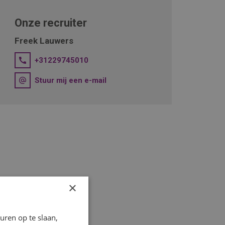
Onze recruiter
Freek Lauwers
+31229745010
Stuur mij een e-mail
×
ren op te slaan,