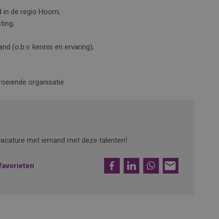
 in de regio Hoorn;
ting;
d (o.b.v. kennis en ervaring);
roeiende organisatie.
e vacature met iemand met deze talenten!
Facebook
LinkedIn
WhatsApp
E-
favorieten
mail