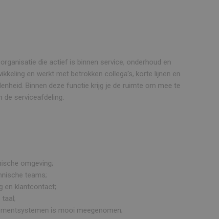
organisatie die actief is binnen service, onderhoud en
ikkeling en werkt met betrokken collega’s, korte lijnen en
edenheid. Binnen deze functie krijg je de ruimte om mee te
 de serviceafdeling.
hnische omgeving;
chnische teams;
 en klantcontact;
taal;
nagementsystemen is mooi meegenomen;