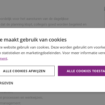
ordelijk voor het aansturen van de dagelijkse
dat de planning klopt, collega’s goed worden begeleid en
k worden uitgevoerd.
e maakt gebruik van cookies
 Daarbij houd je overzicht, stel je prioriteiten en zorg je
e website gebruik van cookies. Deze worden gebruikt om voorkeu
nheid en resultaat.
 statistieken en marketingdoeleinden. Voor meer informatie verw
ement
.
;
ALLE COOKIES AFWIJZEN
ALLE COOKIES TOEST
ce- en onderhoudswerkzaamheden;
ERGEVEN
eid;
tracten;
en processen en werkwijzen;
t management.