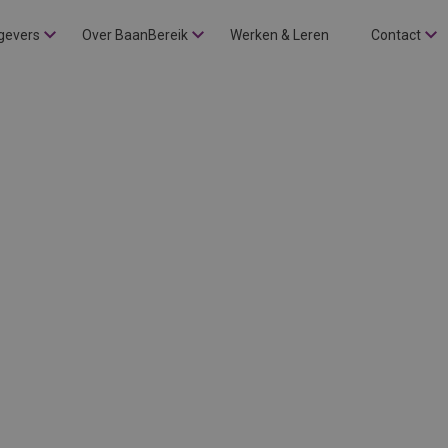
gevers
Over BaanBereik
Werken & Leren
Contact