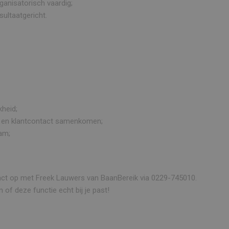
ganisatorisch vaardig;
sultaatgericht.
kheid;
ap en klantcontact samenkomen;
am;
tact op met Freek Lauwers van BaanBereik via 0229-745010.
 of deze functie echt bij je past!