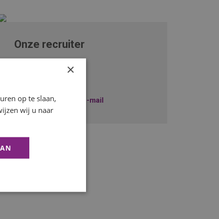
Onze recruiter
Freek Lauwers
×
+31229745010
ren op te slaan,
Stuur mij een e-mail
ijzen wij u naar
AAN