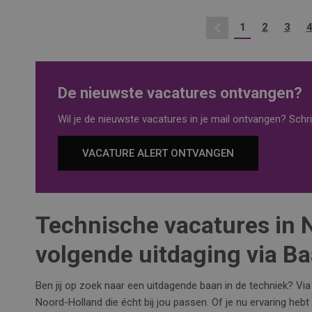
1
2
3
Vorige
De nieuwste vacatures ontvangen?
Wil je de nieuwste vacatures in je mail ontvangen? Schrij
VACATURE ALERT ONTVANGEN
Technische vacatures in 
volgende uitdaging via B
Ben jij op zoek naar een uitdagende baan in de techniek? Vi
Noord-Holland die écht bij jou passen. Of je nu ervaring hebt