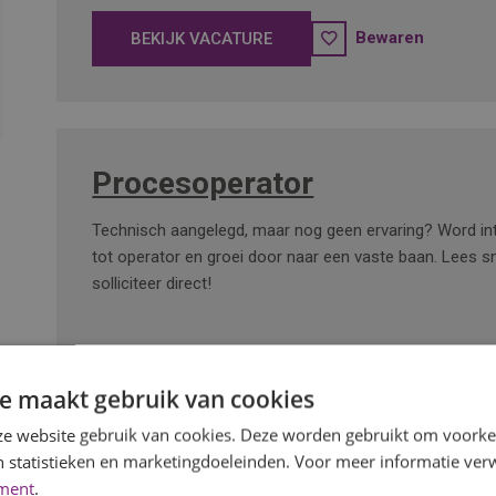
Bewaren
BEKIJK VACATURE
Procesoperator
Technisch aangelegd, maar nog geen ervaring? Word int
tot operator en groei door naar een vaste baan. Lees sn
solliciteer direct!
e maakt gebruik van cookies
Bewaren
BEKIJK VACATURE
e website gebruik van cookies. Deze worden gebruikt om voorkeu
 statistieken en marketingdoeleinden. Voor meer informatie verw
ement
.