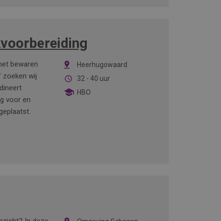
kvoorbereiding
 het bewaren
Heerhugowaard
f zoeken wij
32 - 40 uur
dineert
HBO
ig voor en
geplaatst.