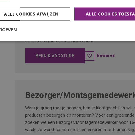
Lasser
ALLE COOKIES AFWIJZEN
ALLE COOKIES TOEST
Wil jij aan de slag als lasser, zonder dat er direct jarenl
ERGEVEN
van je wordt verwacht? Hier krijg je de kans om je lasva
te zetten én verder te ontwikkelen!
Bewaren
BEKIJK VACATURE
Bezorger/Montagemedewerk
Werk je graag met je handen, ben je klantgericht en wil 
producten bezorgen en monteren? Voor een groeiende 
zoeken we een Bezorger/Montagemedewerker voor 16-
week. Je werkt samen met een ervaren monteur en krijg