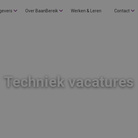
gevers
Over BaanBereik
Werken & Leren
Contact
Techniek vacatures