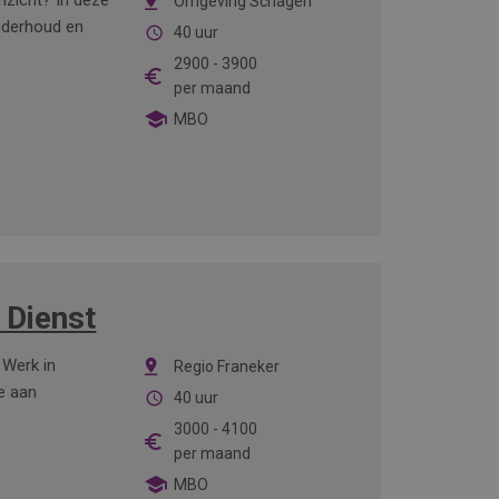
inzicht? In deze
Omgeving Schagen
onderhoud en
40 uur
2900
-
3900
per maand
MBO
 Dienst
 Werk in
Regio Franeker
e aan
40 uur
3000
-
4100
per maand
MBO