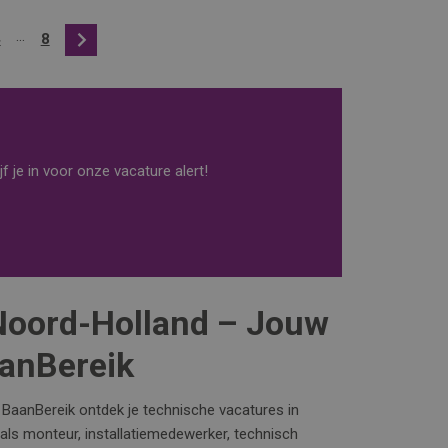
...
4
8
Volgende
f je in voor onze vacature alert!
Noord-Holland – Jouw
aanBereik
a BaanBereik ontdek je technische vacatures in
 als monteur, installatiemedewerker, technisch