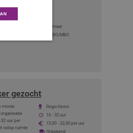
AAN
ange ervaring
Alkmaar
ardigheden in
VMBO/MBO
er gezocht
je mooie
Regio Hoorn
organisatie
16 - 32 uur
32 uur per
15,00
-
22,00
per uur
t volop ruimte
Onbekend