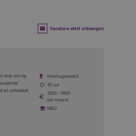
Vacature alert ontvangen
het leuk om op
Heerhugowaard
isselende
40 uur
nd en ontwikkel
2800
-
3800
per maand
MBO