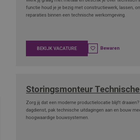
Werk jij graag met metaal en beschik je over technisch 
functie houd je je bezig met constructiewerk, lassen, 
reparaties binnen een technische werkomgeving.
Bewaren
BEKIJK VACATURE
Storingsmonteur Technische
Zorg jij dat een moderne productielocatie blijft draaien?
dagdienst, pak technische uitdagingen aan en bouw me
hoogwaardige bouwsystemen.