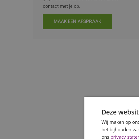
contact met je op.
MAAK EEN AFSPRAAK
Deze websit
Wij maken op onz
het bijhouden van
ons
privacy stat