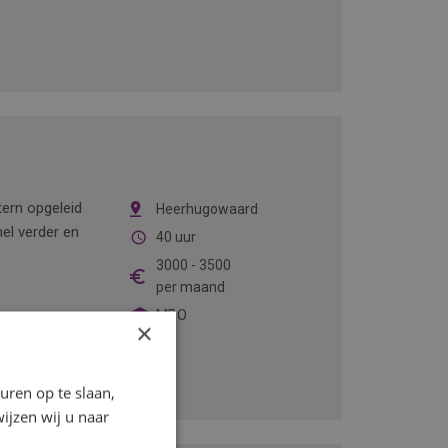
ern opgeleid
Heerhugowaard
el verder en
40 uur
3000
-
3500
per maand
MBO
×
ren op te slaan,
ijzen wij u naar