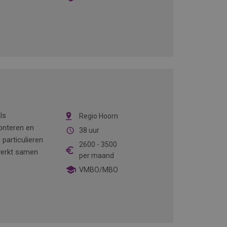
ls
Regio Hoorn
onteren en
38 uur
particulieren
2600
-
3500
 werkt samen
per maand
VMBO/MBO