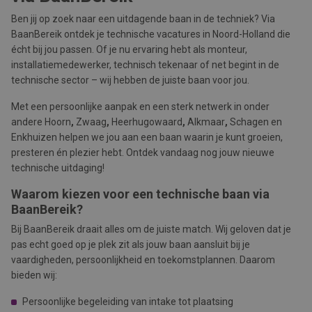
Ben jij op zoek naar een uitdagende baan in de techniek? Via
BaanBereik ontdek je technische vacatures in Noord-Holland die
écht bij jou passen. Of je nu ervaring hebt als monteur,
installatiemedewerker, technisch tekenaar of net begint in de
technische sector – wij hebben de juiste baan voor jou.
Met een persoonlijke aanpak en een sterk netwerk in onder
andere Hoorn
,
Zwaag
,
Heerhugowaard
,
Alkmaar
,
Schagen en
Enkhuizen helpen we jou aan een baan waarin je kunt groeien,
presteren én plezier hebt. Ontdek vandaag nog jouw nieuwe
technische uitdaging!
Waarom kiezen voor een technische baan via
BaanBereik?
Bij BaanBereik draait alles om de juiste match. Wij geloven dat je
pas echt goed op je plek zit als jouw baan aansluit bij je
vaardigheden, persoonlijkheid en toekomstplannen. Daarom
bieden wij:
Persoonlijke begeleiding van intake tot plaatsing