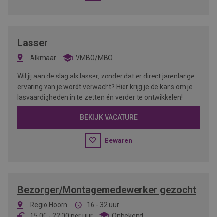
Lasser
Alkmaar
VMBO/MBO
Wil jij aan de slag als lasser, zonder dat er direct jarenlange
ervaring van je wordt verwacht? Hier krijg je de kans om je
lasvaardigheden in te zetten én verder te ontwikkelen!
BEKIJK VACATURE
Bewaren
Bezorger/Montagemedewerker gezocht
Regio Hoorn
16 - 32 uur
15,00
-
22,00
per uur
Onbekend