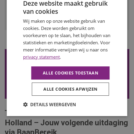
Deze website maakt gebruik
BEKIJK VACATURE
van cookies
Bewaren
Wij maken op onze website gebruik van
cookies. Deze worden gebruikt om
voorkeuren op te slaan, het bijhouden van
...
1
2
3
4
8
Vorige
Volgende
statistieken en marketingdoeleinden. Voor
meer informatie verwijzen wij u naar ons
privacy statement
.
De nieuwste vacatures ontvangen?
Wil je de nieuwste vacatures in je mail ontvangen? Schrijf je
ALLE COOKIES TOESTAAN
in voor onze vacature alert!
VACATURE ALERT ONTVANGEN
ALLE COOKIES AFWIJZEN
DETAILS WEERGEVEN
Technische vacatures in Noord-
Holland – Jouw volgende uitdaging
via BaanBereik