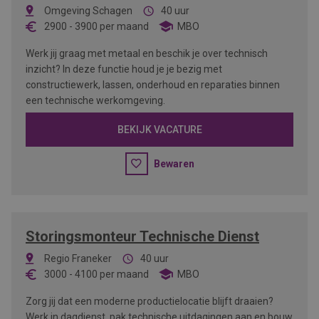
Omgeving Schagen
40 uur
2900
-
3900
per maand
MBO
Werk jij graag met metaal en beschik je over technisch
inzicht? In deze functie houd je je bezig met
constructiewerk, lassen, onderhoud en reparaties binnen
een technische werkomgeving.
BEKIJK VACATURE
Bewaren
Storingsmonteur Technische Dienst
Regio Franeker
40 uur
3000
-
4100
per maand
MBO
Zorg jij dat een moderne productielocatie blijft draaien?
Werk in dagdienst, pak technische uitdagingen aan en bouw