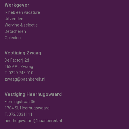
Werkgever
Ik heb een vacature
Uitzenden
Werving & selectie
Detacheren
Opleiden
Vestiging Zwaag
De Factorij 2d
1689 AL Zwaag
T.
0229 745 010
zwaag@baanbereik.nl
Vestiging Heerhugowaard
Flemingstraat 36
1704 SL Heerhugowaard
T.
072 3031111
heerhugowaard@baanbereik.nl