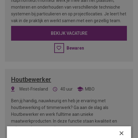
hulpmonteur/monteur werk je mee aan het plaatsen,
monteren en onderhouden van verschillende technische
systemen bij particulieren en op projectlocaties. Je leert het
vak in de praktijk en werkt samen met een gezellig team.
BEKIJK VACATURE
Bewaren
Houtbewerker
West-Friesland
40 uur
MBO
Ben jij handig, nauwkeurig en heb je ervaring met
houtbewerking of timmerwerk? Ga aan de slag als
Houtbewerker en werk fulltime aan unieke
maatwerkproducten. In deze functie staan kwaliteit en
vakmanschap centraal.
×