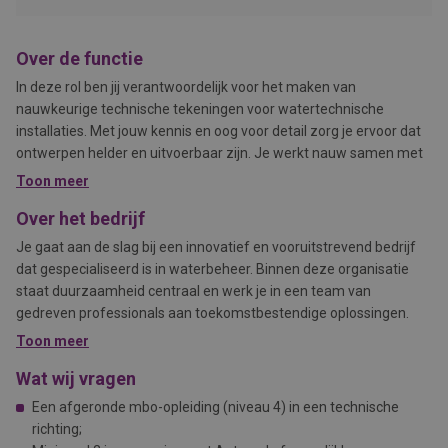
Over de functie
In deze rol ben jij verantwoordelijk voor het maken van
nauwkeurige technische tekeningen voor watertechnische
installaties. Met jouw kennis en oog voor detail zorg je ervoor dat
ontwerpen helder en uitvoerbaar zijn. Je werkt nauw samen met
collega’s om projecten succesvol te realiseren en draagt bij aan
Toon meer
innovatieve oplossingen op het gebied van waterbeheer.
Over het bedrijf
Je gaat aan de slag bij een innovatief en vooruitstrevend bedrijf
dat gespecialiseerd is in waterbeheer. Binnen deze organisatie
staat duurzaamheid centraal en werk je in een team van
gedreven professionals aan toekomstbestendige oplossingen.
Toon meer
Wat wij vragen
Een afgeronde mbo-opleiding (niveau 4) in een technische
richting;