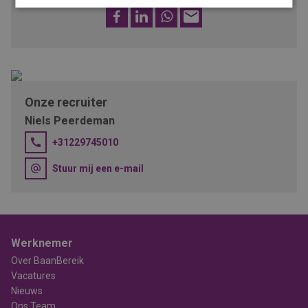
Facebook
LinkedIn
WhatsApp
E-
mail
Onze recruiter
Niels Peerdeman
+31229745010
Stuur mij een e-mail
Werknemer
Over BaanBereik
Vacatures
Nieuws
Ons Team