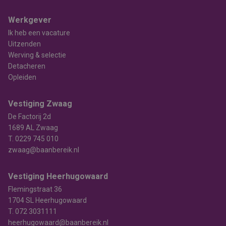
Werkgever
Ik heb een vacature
Uitzenden
Werving & selectie
Detacheren
Opleiden
Vestiging Zwaag
De Factorij 2d
1689 AL Zwaag
T.
0229 745 010
zwaag@baanbereik.nl
Vestiging Heerhugowaard
Flemingstraat 36
1704 SL Heerhugowaard
T.
072 3031111
heerhugowaard@baanbereik.nl