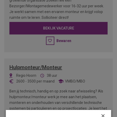
groeiende organisatie zoeken we een
Bezorger/Montagemedewerker voor 16-32 uur per week.
Je werkt samen met een ervaren monteur en krijgt volop
ruimte om te leren. Solliciteer direct!
BEKIJK VACATURE
Bewaren
Hulpmonteur/Monteur
Regio Hoorn
38 uur
2600
-
3500
per maand
VMBO/MBO
Ben jij technisch, handig en op zoek naar afwisseling? Als
hulpmonteur/monteur werk je mee aan het plaatsen,
monteren en onderhouden van verschillende technische
systemen bij particulieren en op projectlocaties. Je leert het
×
vak in de praktijk en werkt samen met een gezellig team.