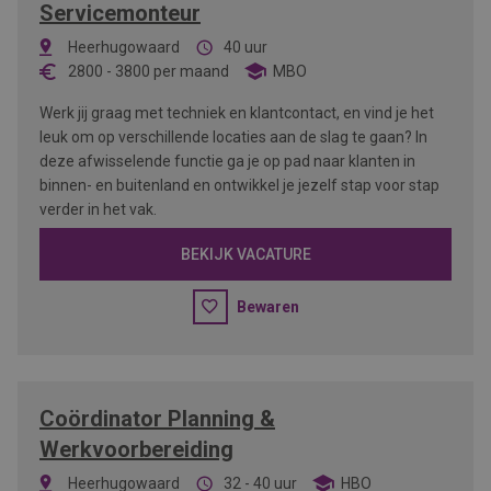
Servicemonteur
Heerhugowaard
40 uur
2800
-
3800
per maand
MBO
Werk jij graag met techniek en klantcontact, en vind je het
leuk om op verschillende locaties aan de slag te gaan? In
deze afwisselende functie ga je op pad naar klanten in
binnen- en buitenland en ontwikkel je jezelf stap voor stap
verder in het vak.
BEKIJK VACATURE
Bewaren
Coördinator Planning &
Werkvoorbereiding
Heerhugowaard
32 - 40 uur
HBO