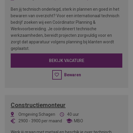
Ben jij technisch onderlegd, sterk in plannen en goed in het
bewaren van overzicht? Voor een internationaal technisch
bedrijf zoeken wij een Coördinator Planning &
Werkvoorbereiding. Je coördineert technische
werkzaamheden, bereidt projecten zorgvuldig voor en
zorgt dat apparatuur volgens planning bij klanten wordt
geplaatst.
BEKIJK VACATURE
Bewaren
Constructiemonteur
Omgeving Schagen
40 uur
2900
-
3900
per maand
MBO
Werk jij graag met metaal en beschik je over technisch