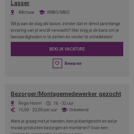
Lasser
Alkmaar
VMBO/MBO
Wil jij aan de slag als lasser, zonder dat er direct jarenlange
ervaring van je wordt verwacht? Hier krijg je de kans om je
lasvaardigheden in te zetten én verder te ontwikkelen!
BEKIJK VACATURE
Bewaren
Bezorger/Montagemedewerker gezocht
Regio Hoorn
16 - 32 uur
15,00
-
22,00
per uur
Onbekend
Werk je graag met je handen, ben je klantgericht en wil je
mooie producten bezorgen en monteren? Voor een