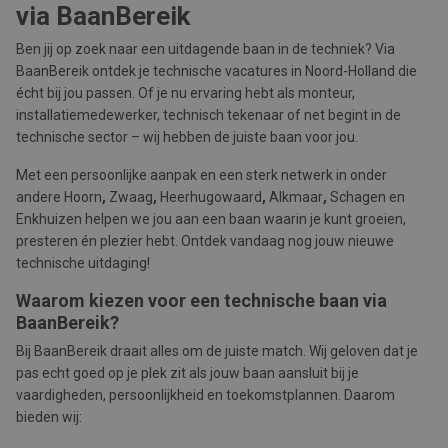
via BaanBereik
Ben jij op zoek naar een uitdagende baan in de techniek? Via
BaanBereik ontdek je technische vacatures in Noord-Holland die
écht bij jou passen. Of je nu ervaring hebt als monteur,
installatiemedewerker, technisch tekenaar of net begint in de
technische sector – wij hebben de juiste baan voor jou.
Met een persoonlijke aanpak en een sterk netwerk in onder
andere Hoorn
,
Zwaag
,
Heerhugowaard
,
Alkmaar
,
Schagen en
Enkhuizen helpen we jou aan een baan waarin je kunt groeien,
presteren én plezier hebt. Ontdek vandaag nog jouw nieuwe
technische uitdaging!
Waarom kiezen voor een technische baan via
BaanBereik?
Bij BaanBereik draait alles om de juiste match. Wij geloven dat je
pas echt goed op je plek zit als jouw baan aansluit bij je
vaardigheden, persoonlijkheid en toekomstplannen. Daarom
bieden wij: