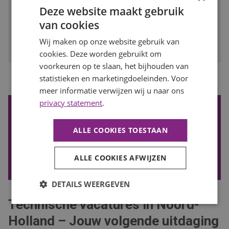
Deze website maakt gebruik
BEKIJK VACATURE
van cookies
Bewaren
Wij maken op onze website gebruik van
cookies. Deze worden gebruikt om
voorkeuren op te slaan, het bijhouden van
...
statistieken en marketingdoeleinden. Voor
1
2
3
4
8
Vorige
Volgende
meer informatie verwijzen wij u naar ons
privacy statement
.
De nieuwste vacatures ontvangen?
Wil je de nieuwste vacatures in je mail ontvangen? Schrijf je
ALLE COOKIES TOESTAAN
in voor onze vacature alert!
ALLE COOKIES AFWIJZEN
VACATURE ALERT ONTVANGEN
DETAILS WEERGEVEN
Technische vacatures in Noord-
Holland – Jouw volgende uitdaging