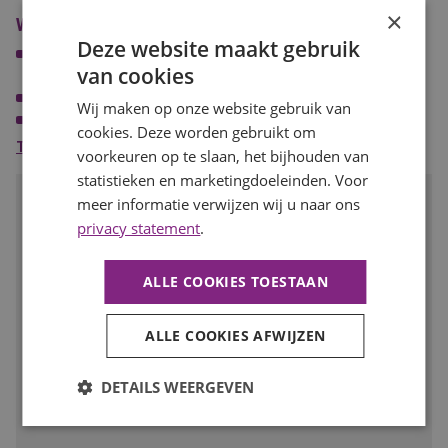
Je werkt gestructureerd en bent stressbestendig
×
Wat wij bieden
Je communiceert helder en schakelt makkelijk
Deze website maakt gebruik
Je bent proactief, zelfstandig en denkt in oplossingen
Een afwisselende functie binnen een informele en
van cookies
professionele werkomgeving
Een goed salaris passend bij jouw kennis en ervaring
Wij maken op onze website gebruik van
Auto, laptop en telefoon van de zaak
cookies. Deze worden gebruikt om
20 vakantiedagen en 12 ATV-dagen
Toon meer
voorkeuren op te slaan, het bijhouden van
Ruimte voor persoonlijke ontwikkeling en groei
statistieken en marketingdoeleinden. Voor
Spreekt deze baan je aan?
meer informatie verwijzen wij u naar ons
privacy statement
.
Solliciteer dan snel op deze functie of deel de vacature met
iemand met deze talenten!
ALLE COOKIES TOESTAAN
SOLLICITEER
ALLE COOKIES AFWIJZEN
Voeg toe aan favorieten
DETAILS WEERGEVEN
Facebook
LinkedIn
WhatsApp
E-
mail