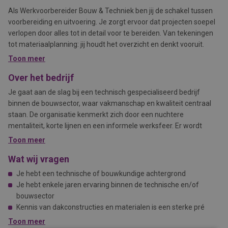
Als Werkvoorbereider Bouw & Techniek ben jij de schakel tussen
voorbereiding en uitvoering. Je zorgt ervoor dat projecten soepel
verlopen door alles tot in detail voor te bereiden. Van tekeningen
tot materiaalplanning: jij houdt het overzicht en denkt vooruit.
Toon meer
Over het bedrijf
Je gaat aan de slag bij een technisch gespecialiseerd bedrijf
binnen de bouwsector, waar vakmanschap en kwaliteit centraal
staan. De organisatie kenmerkt zich door een nuchtere
mentaliteit, korte lijnen en een informele werksfeer. Er wordt
gewerkt in een hecht team waarin samenwerking en persoonlijke
Toon meer
ontwikkeling belangrijk zijn.
Wat wij vragen
Je hebt een technische of bouwkundige achtergrond
Je hebt enkele jaren ervaring binnen de technische en/of
bouwsector
Kennis van dakconstructies en materialen is een sterke pré
Ervaring met AutoCAD en/of Revit is mooi meegenomen
Toon meer