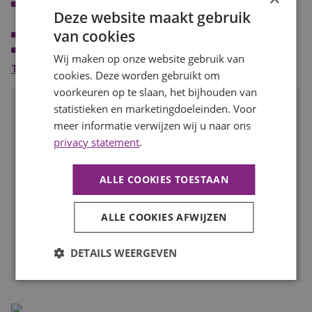
Een uitdagende functie met veel verantwoordelijkheid en
Deze website maakt gebruik
afwisseling;
van cookies
Een marktconform salaris passend bij jouw ervaring;
Goede arbeidsvoorwaarden volgens cao;
Wij maken op onze website gebruik van
Opleidings- en doorgroeimogelijkheden;
Toon meer
cookies. Deze worden gebruikt om
Extra aandacht voor vitaliteit en duurzame inzetbaarheid;
voorkeuren op te slaan, het bijhouden van
Leuke teamactiviteiten en een prettige, informele werksfeer.
Spreekt deze baan je aan?
statistieken en marketingdoeleinden. Voor
meer informatie verwijzen wij u naar ons
Solliciteer dan snel op deze functie of deel de vacature met
privacy statement
.
iemand met deze talenten!
SOLLICITEER
ALLE COOKIES TOESTAAN
Voeg toe aan favorieten
ALLE COOKIES AFWIJZEN
Facebook
LinkedIn
WhatsApp
E-
DETAILS WEERGEVEN
mail