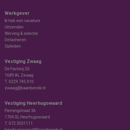
Werkgever
Ik heb een vacature
Uitzenden
Werving & selectie
Detacheren
Opleiden
Vestiging Zwaag
De Factorij 2d
1689 AL Zwaag
T.
0229 745 010
zwaag@baanbereik.nl
Vestiging Heerhugowaard
Flemingstraat 36
1704 SL Heerhugowaard
T.
072 3031111
heerhugowaard@baanbereik.nl