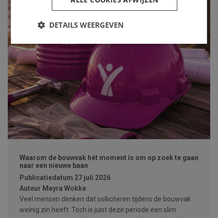
DETAILS WEERGEVEN
Waarom de bouwvak hét moment is om op zoek te gaan
naar een nieuwe baan
Publicatiedatum
27 juli 2026
Auteur
Mayra Wokke
Veel mensen denken dat solliciteren tijdens de bouwvak
weinig zin heeft. Toch is juist deze periode een slim