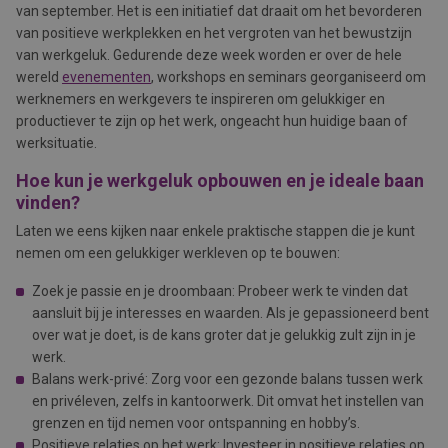
van september. Het is een initiatief dat draait om het bevorderen
van positieve werkplekken en het vergroten van het bewustzijn
van werkgeluk. Gedurende deze week worden er over de hele
wereld
evenementen
, workshops en seminars georganiseerd om
werknemers en werkgevers te inspireren om gelukkiger en
productiever te zijn op het werk, ongeacht hun huidige baan of
werksituatie.
Hoe kun je werkgeluk opbouwen en je ideale baan
vinden?
Laten we eens kijken naar enkele praktische stappen die je kunt
nemen om een gelukkiger werkleven op te bouwen:
Zoek je passie en je droombaan: Probeer werk te vinden dat
aansluit bij je interesses en waarden. Als je gepassioneerd bent
over wat je doet, is de kans groter dat je gelukkig zult zijn in je
werk.
Balans werk-privé: Zorg voor een gezonde balans tussen werk
en privéleven, zelfs in kantoorwerk. Dit omvat het instellen van
grenzen en tijd nemen voor ontspanning en hobby’s.
Positieve relaties op het werk: Investeer in positieve relaties op