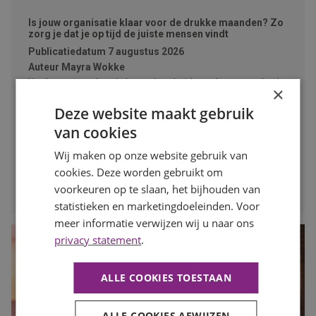
Is jouw organisatie klaar voor de drukke maanden? Zo
zorg je dat je op tijd de juiste mensen vindt
Publicatiedatum
7 augustus 2026
Auteur
Mayra Wokke
Na de zomervakantie komt de arbeidsmarkt weer volop in
×
beweging. Voor werkgevers is dit hét moment om vooruit
Deze website maakt gebruik
te kijken en op tijd in te spelen op de personeelsbehoefte
van cookies
voor de drukke maanden. In deze blog lees je waarom
vroeg starten met werven het verschil kan maken.
Wij maken op onze website gebruik van
cookies. Deze worden gebruikt om
LEES MEER
voorkeuren op te slaan, het bijhouden van
statistieken en marketingdoeleinden. Voor
meer informatie verwijzen wij u naar ons
privacy statement
.
ALLE COOKIES TOESTAAN
ALLE COOKIES AFWIJZEN