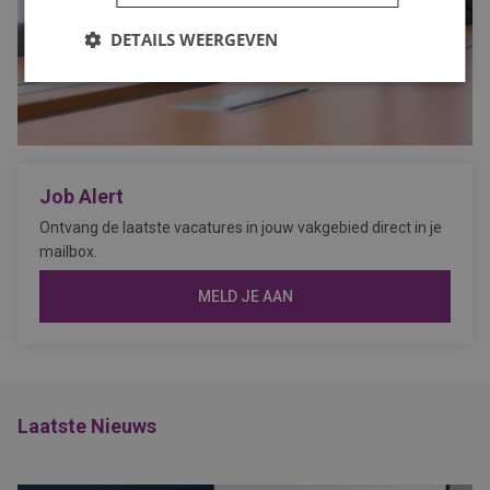
DETAILS WEERGEVEN
Job Alert
Ontvang de laatste vacatures in jouw vakgebied direct in je
mailbox.
MELD JE AAN
Laatste Nieuws