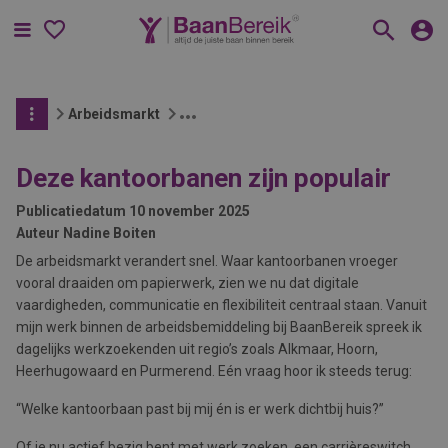
Menu
Arbeidsmarkt
Deze kantoorbanen zijn populair
Publicatiedatum
10 november 2025
Auteur
Nadine Boiten
De arbeidsmarkt verandert snel. Waar kantoorbanen vroeger
vooral draaiden om papierwerk, zien we nu dat digitale
vaardigheden, communicatie en flexibiliteit centraal staan. Vanuit
mijn werk binnen de arbeidsbemiddeling bij BaanBereik spreek ik
dagelijks werkzoekenden uit regio’s zoals Alkmaar, Hoorn,
Heerhugowaard en Purmerend. Eén vraag hoor ik steeds terug:
“Welke kantoorbaan past bij mij én is er werk dichtbij huis?”
Of je nu actief bezig bent met werk zoeken, een carrièreswitch