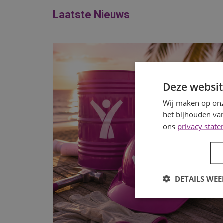
Laatste Nieuws
Deze websit
Wij maken op onz
het bijhouden van
ons
privacy stat
DETAILS WE