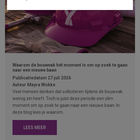
Waarom de bouwvak hét moment is om op zoek te gaan
naar een nieuwe baan
Publicatiedatum
27 juli 2026
Auteur
Mayra Wokke
Veel mensen denken dat solliciteren tijdens de bouwvak
weinig zin heeft. Toch is juist deze periode een slim
moment om op zoek te gaan naar een nieuwe baan. In
deze blog lees je waarom.
LEES MEER