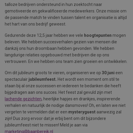
talloze bedrijven ondersteund in hun zoektocht naar
gemotiveerde en gekwalificeerde medewerkers. Onze missie om
de passende match te vinden tussen talent en organisatie is altijd
het hart van ons bedrijf geweest.
Gedurende deze 12,5 jaar hebben we vele
hoogtepunten
mogen
beleven. We hebben succesverhalen gezien van mensen die
dankzij ons hun droombaan hebben gevonden. We hebben
langdurige relaties opgebouwd met bedrijven die op ons
vertrouwen. En we hebben ons team zien groeien en ontwikkelen.
Om dit jubileum groots te vieren, organiseren we op
30 juni
een
spectaculair
jubileumfeest.
Het wordt een moment om stil te
staan bij al onze successen en iedereen te bedanken die heeft
bijgedragen aan ons succes. Het feest zal gevuld zijn met
lachende gezichten
, heerlijke hapjes en drankjes, inspirerende
verhalen en natuurlijk de nodige dansmoves! Oh, en laten we niet
vergeten te vermelden dat er een
mysteryguest
aanwezig zal
zijn! Dus zorg ervoor dat je erbij bent om dit bijzondere
jubileumfeest niet te missen! Meld je aan via
marketing@baanbereik.nl