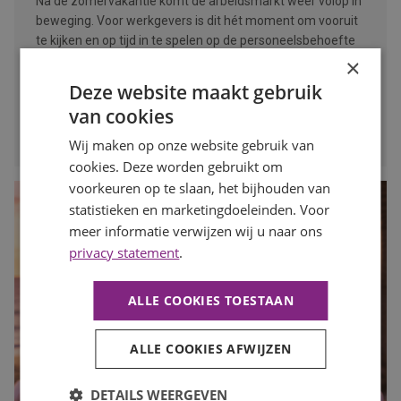
Na de zomervakantie komt de arbeidsmarkt weer volop in
beweging. Voor werkgevers is dit hét moment om vooruit
te kijken en op tijd in te spelen op de personeelsbehoefte
voor de drukke maanden. In deze blog lees je waarom
×
vroeg starten met werven het verschil kan maken.
Deze website maakt gebruik
van cookies
LEES MEER
Wij maken op onze website gebruik van
cookies. Deze worden gebruikt om
voorkeuren op te slaan, het bijhouden van
statistieken en marketingdoeleinden. Voor
meer informatie verwijzen wij u naar ons
privacy statement
.
ALLE COOKIES TOESTAAN
ALLE COOKIES AFWIJZEN
DETAILS WEERGEVEN