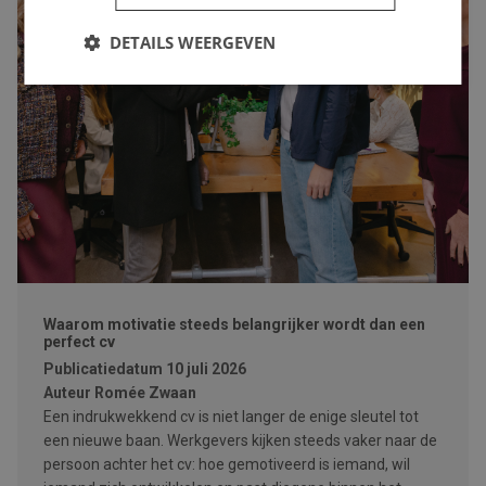
DETAILS WEERGEVEN
Waarom motivatie steeds belangrijker wordt dan een
perfect cv
Publicatiedatum
10 juli 2026
Auteur
Romée Zwaan
Een indrukwekkend cv is niet langer de enige sleutel tot
een nieuwe baan. Werkgevers kijken steeds vaker naar de
persoon achter het cv: hoe gemotiveerd is iemand, wil