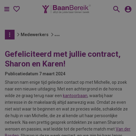
Menu
Medewerkers
Gefeliciteerd met jullie contract,
Sharon en Karen!
Publicatiedatum
7 maart 2024
Sharon nam enige tijd geleden contact op met Michelle, op zoek
naar een nieuwe uitdaging. Met een achtergrond in de horeca
wilde ze graag terug naar een
kantoorbaan
, waarbij haar
interesse in de makelaardij altijd aanwezig was. Omdat ze even
niet wist waar te beginnen en wat ze precies wilde, schakelde ze
de hulp in van Michelle, die ze al kende uit haar persoonlijke
netwerk. Na een prettig gesprek ontdekten ze samen Sharon's
wensen en passies, wat leidde tot de perfecte match met
Van der
Borden
. Sharon is deze week gestart, en we zijn bij haar langs