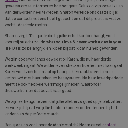
geweest om te informeren hoe het gaat. Gelukkig zijn zowel zij als
Van der Borden heel tevreden. Sharon vertelde ons dat ze blij is
dat ze contact met ons heeft gezocht en dat dit precies is wat ze
zocht - de ideale match.
Sharon zegt: "Die quote die bij jullie in het kantoor hangt, voelt
voor mij nu echt zo;
do what you love & never work a day in your
life
. Dit is zo belangrijk, en ik ben blij dat ik dat nu heb gevonden."
We zijn ook even langs geweest bij Karen, die nu haar derde
werkweek ingaat. We wilden even checken hoe het met haar gaat.
Karen voelt zich helemaal op haar plek en raakt steeds meer
vertrouwd met haar taken en het systeem. Na haar inwerkperiode
heeft ze ook flexibele werkmogelijkheden, waaronder
thuiswerken, en dat bevalt haar goed.
We zijn verheugd te zien dat jullie allebei zo goed op je plek zitten,
en we zijn blij dat we jullie hebben kunnen ondersteunen bij het
vinden van de perfecte match.
Ben jij ook op zoek naar de ideale match? Neem direct
contact