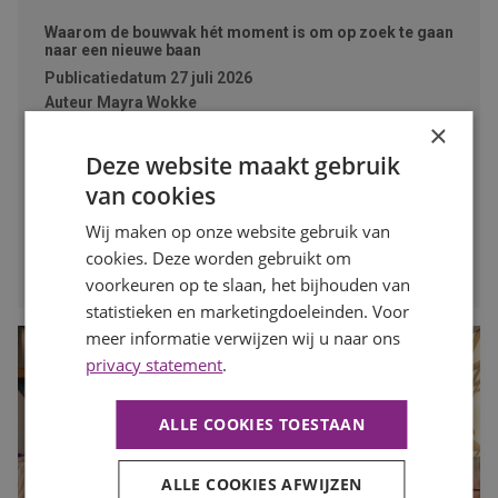
Waarom de bouwvak hét moment is om op zoek te gaan
naar een nieuwe baan
Publicatiedatum
27 juli 2026
Auteur
Mayra Wokke
×
Veel mensen denken dat solliciteren tijdens de bouwvak
weinig zin heeft. Toch is juist deze periode een slim
Deze website maakt gebruik
moment om op zoek te gaan naar een nieuwe baan. In
van cookies
deze blog lees je waarom.
Wij maken op onze website gebruik van
LEES MEER
cookies. Deze worden gebruikt om
voorkeuren op te slaan, het bijhouden van
statistieken en marketingdoeleinden. Voor
meer informatie verwijzen wij u naar ons
privacy statement
.
ALLE COOKIES TOESTAAN
ALLE COOKIES AFWIJZEN