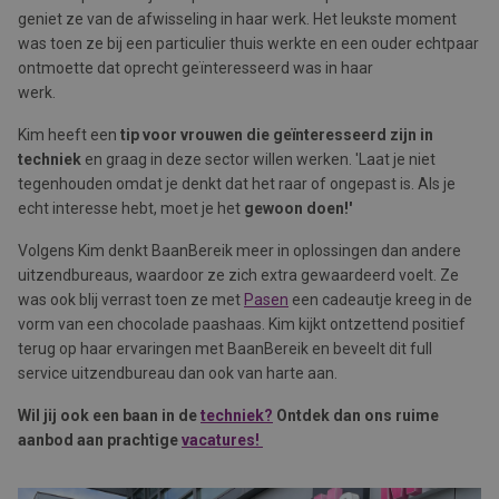
geniet ze van de afwisseling in haar werk. Het leukste moment
was toen ze bij een particulier thuis werkte en een ouder echtpaar
ontmoette dat oprecht geïnteresseerd was in haar
werk.
Kim heeft een
tip voor vrouwen die geïnteresseerd zijn in
techniek
en graag in deze sector willen werken. 'Laat je niet
tegenhouden omdat je denkt dat het raar of ongepast is. Als je
echt interesse hebt, moet je het
gewoon doen!'
Volgens Kim denkt BaanBereik meer in oplossingen dan andere
uitzendbureaus, waardoor ze zich extra gewaardeerd voelt. Ze
was ook blij verrast toen ze met
Pasen
een cadeautje kreeg in de
vorm van een chocolade paashaas. Kim kijkt ontzettend positief
terug op haar ervaringen met BaanBereik en beveelt dit full
service uitzendbureau dan ook van harte aan.
Wil jij ook een baan in de
techniek?
Ontdek dan ons ruime
aanbod aan prachtige
vacatures!