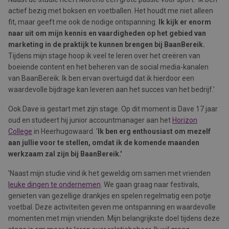
actief bezig met boksen en voetballen. Het houdt me niet alleen
fit, maar geeft me ook de nodige ontspanning.
Ik kijk er enorm
naar uit om mijn kennis en vaardigheden op het gebied van
marketing in de praktijk te kunnen brengen bij BaanBereik.
Tijdens mijn stage hoop ik veel te leren over het creëren van
boeiende content en het beheren van de social media-kanalen
van BaanBereik. Ik ben ervan overtuigd dat ik hierdoor een
waardevolle bijdrage kan leveren aan het succes van het bedrijf.'
Ook Dave is gestart met zijn stage. Op dit moment is Dave 17 jaar
oud en studeert hij junior accountmanager aan het
Horizon
College
in Heerhugowaard. '
Ik ben erg enthousiast om mezelf
aan jullie voor te stellen, omdat ik de komende maanden
werkzaam zal zijn bij BaanBereik.'
'Naast mijn studie vind ik het geweldig om samen met vrienden
leuke dingen te ondernemen
. We gaan graag naar festivals,
genieten van gezellige drankjes en spelen regelmatig een potje
voetbal. Deze activiteiten geven me ontspanning en waardevolle
momenten met mijn vrienden. Mijn belangrijkste doel tijdens deze