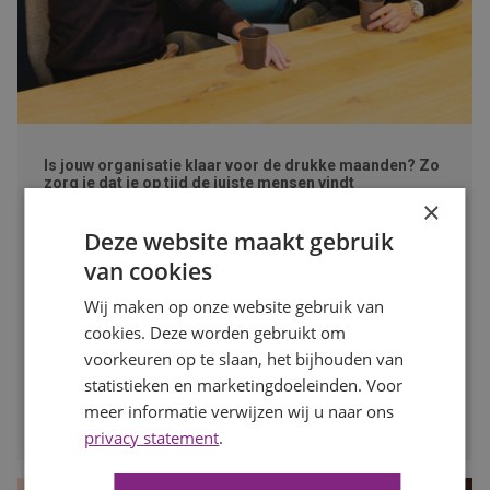
Is jouw organisatie klaar voor de drukke maanden? Zo
zorg je dat je op tijd de juiste mensen vindt
×
Publicatiedatum
7 augustus 2026
Auteur
Mayra Wokke
Deze website maakt gebruik
Na de zomervakantie komt de arbeidsmarkt weer volop in
van cookies
beweging. Voor werkgevers is dit hét moment om vooruit
Wij maken op onze website gebruik van
te kijken en op tijd in te spelen op de personeelsbehoefte
cookies. Deze worden gebruikt om
voor de drukke maanden. In deze blog lees je waarom
vroeg starten met werven het verschil kan maken.
voorkeuren op te slaan, het bijhouden van
statistieken en marketingdoeleinden. Voor
LEES MEER
meer informatie verwijzen wij u naar ons
privacy statement
.