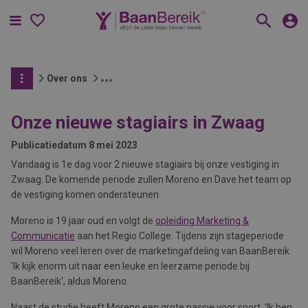
Menu
Over ons
Onze nieuwe stagiairs in Zwaag
Publicatiedatum
8 mei 2023
Vandaag is 1e dag voor 2 nieuwe stagiairs bij onze vestiging in
Zwaag. De komende periode zullen Moreno en Dave het team op
de vestiging komen ondersteunen.
Moreno is 19 jaar oud en volgt de
opleiding Marketing &
Communicatie
aan het Regio College. Tijdens zijn stageperiode
wil Moreno veel leren over de marketingafdeling van BaanBereik.
'Ik kijk enorm uit naar een leuke en leerzame periode bij
BaanBereik', aldus Moreno.
Naast de studie heeft Moreno een grote passie voor sport. 'Ik ben