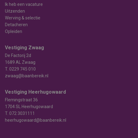
Ik heb een vacature
Uitzenden
Werving & selectie
Detacheren
Opleiden
Vestiging Zwaag
De Factorij 2d
1689 AL Zwaag
T.
0229 745 010
zwaag@baanbereik.nl
Vestiging Heerhugowaard
Flemingstraat 36
1704 SL Heerhugowaard
T.
072 3031111
heerhugowaard@baanbereik.nl