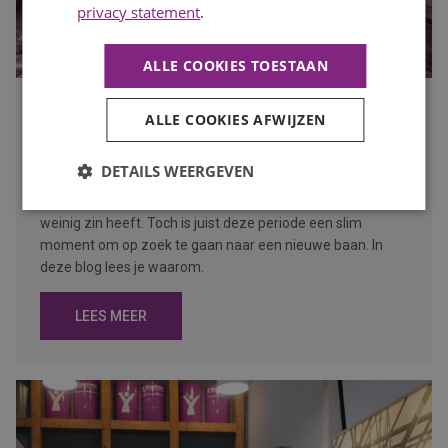
privacy statement
.
ALLE COOKIES TOESTAAN
Waarom de bouwvak hét moment is om op zoek te gaan
ALLE COOKIES AFWIJZEN
naar een nieuwe baan
Publicatiedatum
27 juli 2026
DETAILS WEERGEVEN
Auteur
Mayra Wokke
Veel mensen denken dat solliciteren tijdens de bouwvak
weinig zin heeft. Toch is juist deze periode een slim
moment om op zoek te gaan naar een nieuwe baan. In
deze blog lees je waarom.
LEES MEER