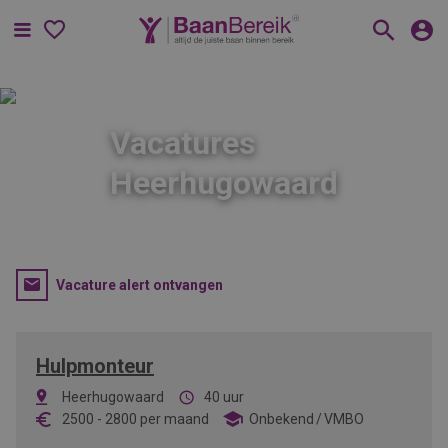
Menu
Vacatures
Heerhugowaard
Vacature alert ontvangen
Hulpmonteur
Heerhugowaard
40 uur
2500
-
2800
per maand
Onbekend
VMBO