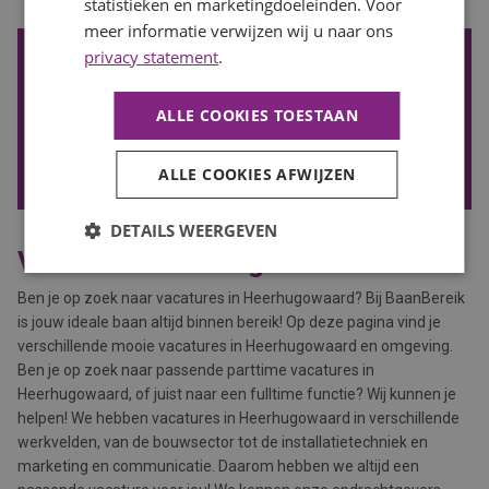
statistieken en marketingdoeleinden. Voor
meer informatie verwijzen wij u naar ons
privacy statement
.
De nieuwste vacatures ontvangen?
Wil je de nieuwste vacatures in je mail ontvangen? Schrijf je
ALLE COOKIES TOESTAAN
in voor onze vacature alert!
VACATURE ALERT ONTVANGEN
ALLE COOKIES AFWIJZEN
DETAILS WEERGEVEN
Vacatures Heerhugowaard
Ben je op zoek naar vacatures in Heerhugowaard? Bij BaanBereik
is jouw ideale baan altijd binnen bereik! Op deze pagina vind je
verschillende mooie vacatures in Heerhugowaard en omgeving.
Ben je op zoek naar passende parttime vacatures in
Heerhugowaard, of juist naar een fulltime functie? Wij kunnen je
helpen! We hebben vacatures in Heerhugowaard in verschillende
werkvelden, van de bouwsector tot de installatietechniek en
marketing en communicatie. Daarom hebben we altijd een