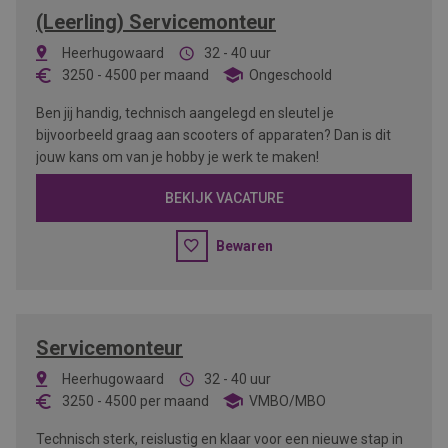
(Leerling) Servicemonteur
Heerhugowaard
32 - 40 uur
3250
-
4500
per maand
Ongeschoold
Ben jij handig, technisch aangelegd en sleutel je
bijvoorbeeld graag aan scooters of apparaten? Dan is dit
jouw kans om van je hobby je werk te maken!
BEKIJK VACATURE
Bewaren
Servicemonteur
Heerhugowaard
32 - 40 uur
3250
-
4500
per maand
VMBO/MBO
Technisch sterk, reislustig en klaar voor een nieuwe stap in