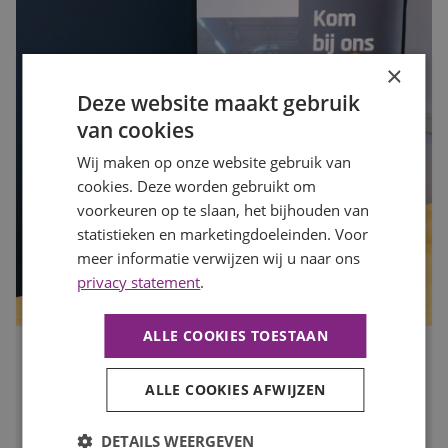
×
Deze website maakt gebruik
van cookies
Wij maken op onze website gebruik van
cookies. Deze worden gebruikt om
voorkeuren op te slaan, het bijhouden van
statistieken en marketingdoeleinden. Voor
meer informatie verwijzen wij u naar ons
privacy statement
.
ALLE COOKIES TOESTAAN
Is jouw organisatie klaar voor de drukke maanden? Zo
zorg je dat je op tijd de juiste mensen vindt
ALLE COOKIES AFWIJZEN
Publicatiedatum
7 augustus 2026
Auteur
Mayra Wokke
DETAILS WEERGEVEN