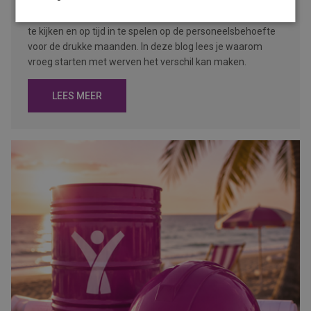
Na de zomervakantie komt de arbeidsmarkt weer volop in
beweging. Voor werkgevers is dit hét moment om vooruit
te kijken en op tijd in te spelen op de personeelsbehoefte
voor de drukke maanden. In deze blog lees je waarom
vroeg starten met werven het verschil kan maken.
LEES MEER