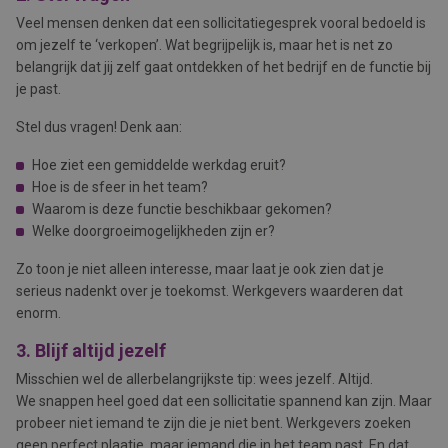
Veel mensen denken dat een sollicitatiegesprek vooral bedoeld is
om jezelf te ‘verkopen’. Wat begrijpelijk is, maar het is net zo
belangrijk dat jij zelf gaat ontdekken of het bedrijf en de functie bij
je past.
Stel dus vragen! Denk aan:
Hoe ziet een gemiddelde werkdag eruit?
Hoe is de sfeer in het team?
Waarom is deze functie beschikbaar gekomen?
Welke doorgroeimogelijkheden zijn er?
Zo toon je niet alleen interesse, maar laat je ook zien dat je
serieus nadenkt over je toekomst. Werkgevers waarderen dat
enorm.
3. Blijf altijd jezelf
Misschien wel de allerbelangrijkste tip: wees jezelf. Altijd.
We snappen heel goed dat een sollicitatie spannend kan zijn. Maar
probeer niet iemand te zijn die je niet bent. Werkgevers zoeken
geen perfect plaatje, maar iemand die in het team past. En dat