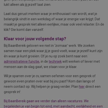
lukt alleen als jij jezelf laat zien.
Laat dus gerust merken waar je enthousiast van wordt, wat je
belangrijk vindt in een werkdag of waar je energie van krijgt. Dat
maakt je gesprek niet alleen eerlijker, maar ook veel relaxter. En de
klik? Die komt dan vanzelf.
Klaar voor jouw volgende stap?
Bij BaanBereik geloven we niet in ‘zomaar’ werk. We zoeken
samen naar een plek waar jij je goed voelt, waar je jezelf kunt zijn
én waar je kunt groeien. Of je nu op zoek bent naar een
administratieve functie
, in de
techniek
wilt werken of liever met
mensen aan de slag gaat, we staan voor je klaar.
Wil je sparren over je cv, samen oefenen voor een gesprek of
gewoon even praten over wat bij jou past? Kom dan langs of
neem contact op. Wij helpen je graag verder. Plan
hier
direct een
gesprek in!
Bij BaanBereik gaan we verder dan alleen vacatures. We
begeleiden je van begin tot eind, met aandacht, eerlijkheid en een