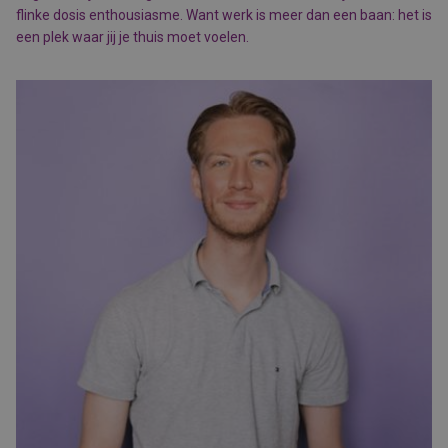
flinke dosis enthousiasme. Want werk is meer dan een baan: het is
een plek waar jij je thuis moet voelen.