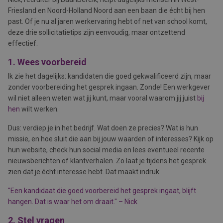
Friesland en Noord-Holland Noord aan een baan die écht bij hen
past. Of je nu al jaren werkervaring hebt of net van school komt,
deze drie sollicitatietips zijn eenvoudig, maar ontzettend
effectief.
1. Wees voorbereid
Ik zie het dagelijks: kandidaten die goed gekwalificeerd zijn, maar
zonder voorbereiding het gesprek ingaan. Zonde! Een werkgever
wil niet alleen weten wat jij kunt, maar vooral waarom jij juist
bij
hen
wilt werken.
Dus: verdiep je in het bedrijf. Wat doen ze precies? Wat is hun
missie, en hoe sluit die aan bij jouw waarden of interesses? Kijk op
hun website, check hun social media en lees eventueel recente
nieuwsberichten of klantverhalen. Zo laat je tijdens het gesprek
zien dat je écht interesse hebt. Dat maakt indruk.
"Een kandidaat die goed voorbereid het gesprek ingaat, blijft
hangen. Dat is waar het om draait." – Nick
2. Stel vragen