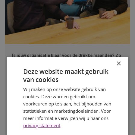
Is jouw organisatie klaar voor de drukke maanden? Zo
zorg je dat je op tijd de juiste mensen vindt
×
Publicatiedatum
7 augustus 2026
Deze website maakt gebruik
Auteur
Mayra Wokke
van cookies
Na de zomervakantie komt de arbeidsmarkt weer volop in
beweging. Voor werkgevers is dit hét moment om vooruit
Wij maken op onze website gebruik van
te kijken en op tijd in te spelen op de personeelsbehoefte
cookies. Deze worden gebruikt om
voor de drukke maanden. In deze blog lees je waarom
voorkeuren op te slaan, het bijhouden van
vroeg starten met werven het verschil kan maken.
statistieken en marketingdoeleinden. Voor
meer informatie verwijzen wij u naar ons
LEES MEER
privacy statement
.