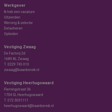
Werkgever
Ik heb een vacature
Uitzenden
Werving & selectie
Detacheren
Opleiden
Vestiging Zwaag
De Factorij 2d
1689 AL Zwaag
T.
0229 745 010
zwaag@baanbereik.nl
Vestiging Heerhugowaard
Flemingstraat 36
1704 SL Heerhugowaard
T.
072 3031111
heerhugowaard@baanbereik.nl