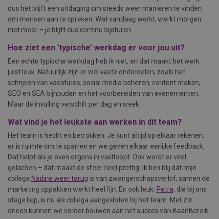
dus het blijft een uitdaging om steeds weer manieren te vinden
om mensen aan te spreken. Wat vandaag werkt, werkt morgen
niet meer – je blijft dus continu bijsturen.
Hoe ziet een ‘typische’ werkdag er voor jou uit?
Een echte typische werkdag heb ik niet, en dat maakt het werk
juist leuk. Natuurlijk zijn er wel vaste onderdelen, zoals het
schrijven van vacatures, social media beheren, content maken,
SEO en SEA bijhouden en het voorbereiden van evenementen.
Maar de invulling verschilt per dag en week.
Wat vind je het leukste aan werken in dit team?
Het team is hecht en betrokken. Je kunt altijd op elkaar rekenen,
er is ruimte om te sparren en we geven elkaar eerlijke feedback.
Dat helpt als je even ergens in vastloopt. Ook wordt er veel
gelachen – dat maakt de sfeer heel prettig. Ik ben blij dat mijn
collega
Nadine weer terug
is van zwangerschapsverlof; samen de
marketing oppakken werkt heel fijn. En ook leuk:
Petra,
die bij ons
stage liep, is nu als collega aangesloten bij het team. Met z’n
drieën kunnen we verder bouwen aan het succes van BaanBereik.