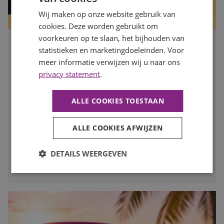
Wij maken op onze website gebruik van
cookies. Deze worden gebruikt om
voorkeuren op te slaan, het bijhouden van
Is jouw organisatie klaar voor de drukke maanden? Zo
statistieken en marketingdoeleinden. Voor
zorg je dat je op tijd de juiste mensen vindt
meer informatie verwijzen wij u naar ons
Publicatiedatum
7 augustus 2026
privacy statement
.
Auteur
Mayra Wokke
Na de zomervakantie komt de arbeidsmarkt weer volop in
ALLE COOKIES TOESTAAN
beweging. Voor werkgevers is dit hét moment om vooruit
te kijken en op tijd in te spelen op de personeelsbehoefte
voor de drukke maanden. In deze blog lees je waarom
ALLE COOKIES AFWIJZEN
vroeg starten met werven het verschil kan maken.
DETAILS WEERGEVEN
LEES MEER