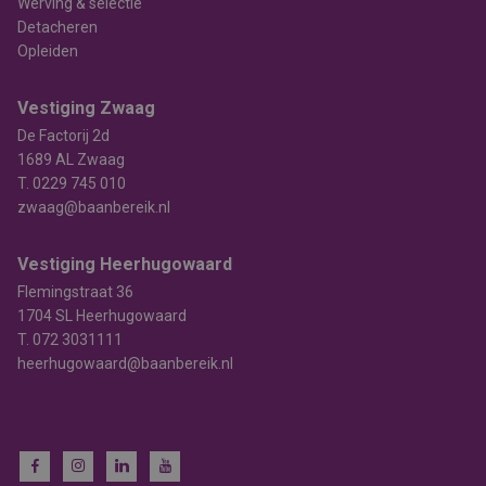
Werving & selectie
Detacheren
Opleiden
Vestiging Zwaag
De Factorij 2d
1689 AL Zwaag
T.
0229 745 010
zwaag@baanbereik.nl
Vestiging Heerhugowaard
Flemingstraat 36
1704 SL Heerhugowaard
T.
072 3031111
heerhugowaard@baanbereik.nl