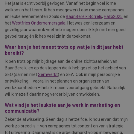
Het jaar is echt voorbij gevlogen. Vanaf het begin voel ik me
welkom in het team. Ik heb meegewerkt aan mooie campagnes
en leuke evenementen zoals de
BaanBereik Borrels
,
Hallo2025
en
het
Westfries Ondernemersgala
. Het was een leerzaam en
gezellig jaar waarin ik veel heb mogen doen. Ik kijk met een goed
gevoel terug én ik heb veel zin in de toekomst.
Waar ben je het meest trots op wat je in dit jaar hebt
bereikt?
Ik ben trots op mijn bijdrage aan de online zichtbaarheid van
BaanBereik, en op de stappen die ik heb gezet op het gebied van
SEO (samen met
Semwerkt
) en SEA. Ook in mijn persoonlijke
ontwikkeling – vooral in het plannen en organiseren van
werkzaamheden – heb ik mooie vooruitgang geboekt. Natuurlijk
wil ik mezelf daarin nog verder blijven ontwikkelen.
Wat vind je het leukste aan je werk in marketing en
communicatie?
Zeker de afwisseling. Geen dag is hetzelfde. Ik hou ervan dat mijn
werk zo breed is – van campagnes tot content en van strategie
tot uitvoering. Daarnaast is de arbeidsmarkt volop in beweging,