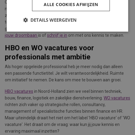
Of je nu actief op zoek bent of je voorzichtig oriënteert, een
ALLE COOKIES AFWIJZEN
nieuwe baan op HBO of WO niveau kies je niet lichtvaardig. Je
zoekt ontwikkeling, invloed en een werkomgeving waarin jij echt
DETAILS WEERGEVEN
tot je recht komt. Vind je nog niet de perfecte match? We komen
graag met jou in contact om jouw droombaan te vinden. Deel wat
jouw droombaan
is of
schrijf je in
om met ons kennis te maken.
HBO en WO vacatures voor
professionals met ambitie
Als hoger opgeleide professional heb je meer nodig dan alleen
een passende functietitel. Je wilt verantwoordelijkheid. Ruimte
om initiatief te nemen. De kans om mee te bouwen aan groei.
HBO vacatures
in Noord-Holland zien we veel binnen techniek,
bouw, finance, logistiek en zakelijke dienstverlening.
WO vacatures
richten zich vaker op strategische rollen, consultancy,
management of specialistische functies binnen finance en HR.
Maar uiteindelijk draait het niet om het label 'HBO vacature' of 'WO
vacature'. Het draait om de vraag: waar kun jij jouw kennis en
ervaring maximaal inzetten?