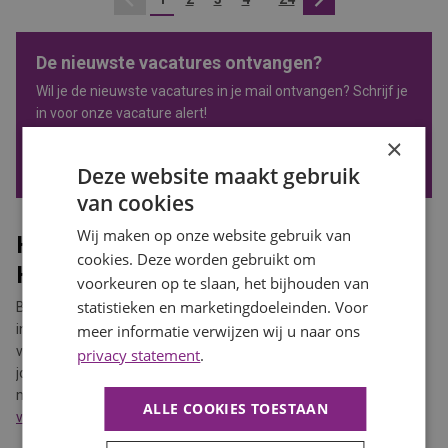
Vorige
Volgende
De nieuwste vacatures ontvangen?
Wil je de nieuwste vacatures in je mail ontvangen? Schrijf je
in voor onze vacature alert!
×
VACATURE ALERT ONTVANGEN
Deze website maakt gebruik
van cookies
Wij maken op onze website gebruik van
HBO en WO vacatures in Noord-
cookies. Deze worden gebruikt om
Holland
voorkeuren op te slaan, het bijhouden van
statistieken en marketingdoeleinden. Voor
Ben jij een HBO of WO professional en toe aan een volgende stap
in je carrière? Op deze pagina vind je actuele HBO en WO
meer informatie verwijzen wij u naar ons
vacatures in. Geen algemene banenlijst, maar functies waarin
privacy statement
.
jouw ervaring, ambitie en persoonlijkheid het verschil kunnen
maken. Zoek je gerichter, bekijk dan onze
HBO vacatures
of
WO
ALLE COOKIES TOESTAAN
vacatures
.