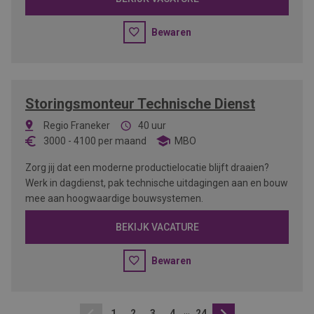
Bewaren
Storingsmonteur Technische Dienst
Regio Franeker
40 uur
3000
-
4100
per maand
MBO
Zorg jij dat een moderne productielocatie blijft draaien?
Werk in dagdienst, pak technische uitdagingen aan en bouw
mee aan hoogwaardige bouwsystemen.
BEKIJK VACATURE
Bewaren
...
1
2
3
4
24