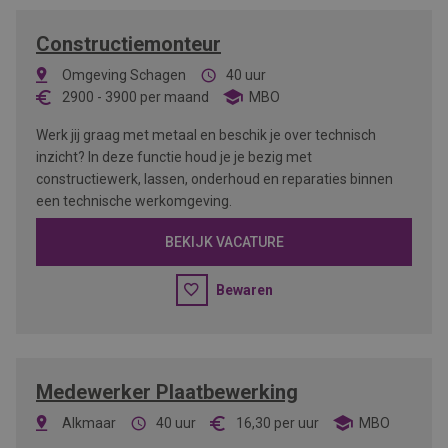
Constructiemonteur
Omgeving Schagen
40 uur
2900
-
3900
per maand
MBO
Werk jij graag met metaal en beschik je over technisch
inzicht? In deze functie houd je je bezig met
constructiewerk, lassen, onderhoud en reparaties binnen
een technische werkomgeving.
BEKIJK VACATURE
Bewaren
Medewerker Plaatbewerking
Alkmaar
40 uur
16,30
per uur
MBO