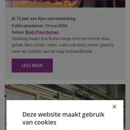
Al 12 jaar een fijne samenwerking
Publicatiedatum
19 mei 2026
Auteur
Niels Peerdeman
Vandaag kwam Erik Buiten langs met een mooie doos
gebak. Niet zonder reden, want ook deze zomer gaat hij
weer als schilder aan de slag via BaanBereik.
LEES MEER
×
Deze website maakt gebruik
van cookies