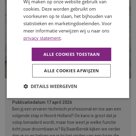
Wij maken op onze website gebruik van
cookies. Deze worden gebruikt om
voorkeuren op te slaan, het bijhouden van
statistieken en marketingdoeleinden. Voor
meer informatie verwijzen wij u naar ons
privacy statement
.
ALLE COOKIES TOESTAAN
ALLE COOKIES AFWIJZEN
DETAILS WEERGEVEN
Technisch professional? Ontdek hoe wij jou matchen
met je droombaan
Publicatiedatum
17 april 2026
Ben jij een ervaren technisch professional en toe aan een
volgende stap in Noord-Holland? De kans is groot dat je
volop benaderd wordt, maar hoe weet je welke functie
écht jouw droombaan is? Bij BaanBereik kijken we verder
dan je cv en helpen we je bij het vinden van een baan die