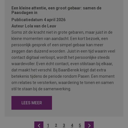
Een kleine attentie, een groot gebaar: samen de
Paasdagen in
Publicatiedatum
4 april 2026
Auteur
Lola van de Leuv
Soms zit de kracht niet in grote gebaren, maar juist in de
kleine momenten van aandacht. Een kort bezoek, een
persoonlijk gesprek of een simpel gebaar kan meer
zeggen dan duizend woorden. Juist in een tijd waarin veel
contact digitaal verloopt, wordt het persoonlijke steeds
waardevoller. Even écht contact, even stilstaan bij elkaar,
dat maakt het verschil. Bij BaanBereik krijgt dat extra
betekenis tijdens de periode rondom Pasen. Een moment
om relaties te versterken, waardering te tonen en samen
stil te staan bij de samenwerking.
LEES MEER
1
2
3
4
5
Vorige
Volgende